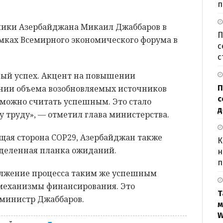
п
мики Азербайджана Микаил Джаббаров в
П
амках Всемирного экономического форума в
с
с
ый успех. Акцент на повышении
П
нии объема возобновляемых источников
с
е можно считать успешным. Это стало
д
 труду», — отметил глава министерства.
щая сторона COP29, Азербайджан также
К
еделенная планка ожиданий.
н
п
должение процесса таким же успешным
 механизмы финансирования. Это
Т
 министр Джаббаров.
м
W