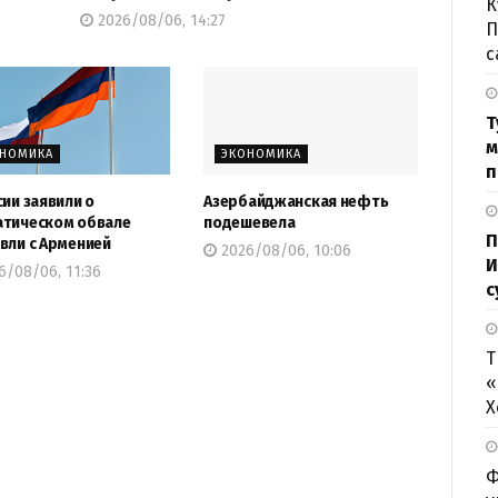
К
2026/08/06, 14:27
П
с
Т
м
ОНОМИКА
ЭКОНОМИКА
п
сии заявили о
Азербайджанская нефть
тическом обвале
подешевела
П
вли с Арменией
2026/08/06, 10:06
И
6/08/06, 11:36
с
Т
«
Х
Ф