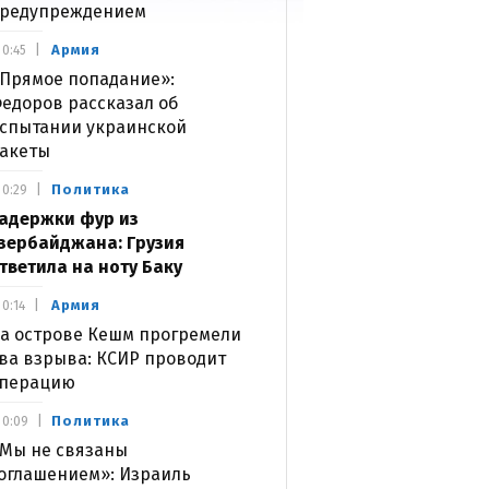
редупреждением
Армия
0:45
Прямое попадание»:
едоров рассказал об
спытании украинской
акеты
Политика
0:29
адержки фур из
зербайджана: Грузия
тветила на ноту Баку
Армия
0:14
а острове Кешм прогремели
ва взрыва: КСИР проводит
перацию
Политика
0:09
Мы не связаны
оглашением»: Израиль