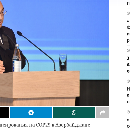
п
«
Ф
и
р
З
А
о
Н
д
о
«
нсирования на COP29 в Азербайджане
с