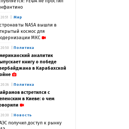
глубляется: УЕФА не простил
нфантино
Мир
20:51
стронавты NASA вышли в
ткрытый космос для
одернизации МКС
Политика
20:50
мериканский аналитик
ыпускает книгу о победе
зербайджана в Карабахской
ойне
Политика
20:36
айрамов встретился с
еленским в Киеве: о чем
оворили
Новость
20:30
АЭС получил доступ к рынку