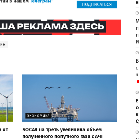
тий в нашем
Телеграм-
н
ПОДПИСАТЬСЯ
М
п
п
И
ние
В
с
ч
Е
с
к
ЭКОНОМИКА
С
з от
SOCAR на треть увеличила объем
полученного попутного газа с АЧГ