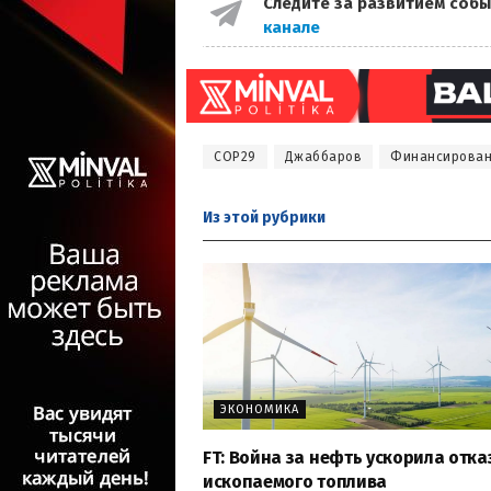
Следите за развитием собы
канале
COP29
Джаббаров
Финансирова
Из этой
рубрики
ЭКОНОМИКА
FT: Война за нефть ускорила отка
ископаемого топлива