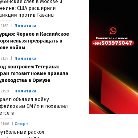
убинский след в Москве и
екине: США расширили
анкции против Гаваны
Политика
21:53
урция: Черное и Каспийское
оря нельзя превращать в
оле войны
Политика
21:37
од контролем Тегерана:
ран готовит новые правила
удоходства в Ормузе
Политика
21:20
рамп объявил войну
фейковым СМИ» и похвалил
егсета
Спорт
21:06
утбольный раскол