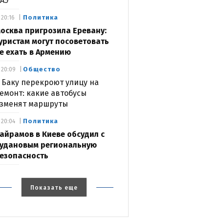
АЭ
Политика
20:16
осква пригрозила Еревану:
уристам могут посоветовать
е ехать в Армению
Общество
20:09
 Баку перекроют улицу на
емонт: какие автобусы
зменят маршруты
Политика
20:04
айрамов в Киеве обсудил с
удановым региональную
езопасность
Показать еще