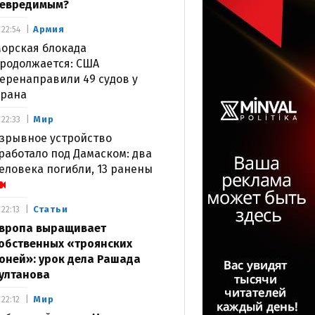
евредимым?
Армия
22:54
орская блокада
родолжается: США
еренаправили 49 судов у
рана
Мир
22:33
зрывное устройство
работало под Дамаском: два
еловека погибли, 13 ранены
Статьи
22:13
вропа выращивает
обственных «троянских
оней»: урок дела Рашада
ултанова
Мир
22:12