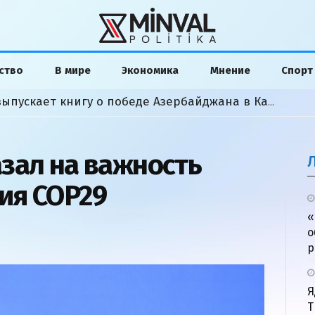
ство
В мире
Экономика
Мнение
Спорт
Американский аналитик выпускает книгу о победе Азербайджана в Карабахской войне
зал на важность
ия COP29
«
о
р
Я
Т