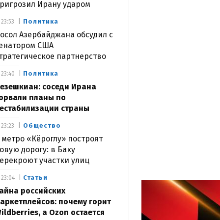
ригрозил Ирану ударом
Политика
23:53
осол Азербайджана обсудил с
енатором США
тратегическое партнерство
Политика
23:40
езешкиан: соседи Ирана
орвали планы по
естабилизации страны
Общество
23:23
 метро «Кёроглу» построят
овую дорогу: в Баку
ерекроют участки улиц
Статьи
23:04
айна российских
аркетплейсов: почему горит
ildberries, а Ozon остается