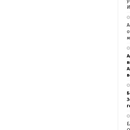
у
И
А
о
м
А
в
А
в
Б
З
г
Е