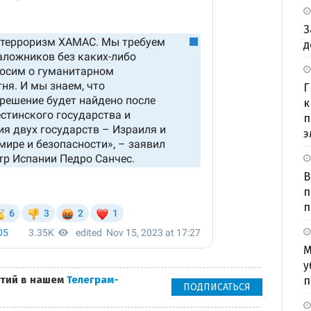
З
д
Г
к
п
э
В
п
п
М
у
тий в нашем
Телеграм-
п
ПОДПИСАТЬСЯ