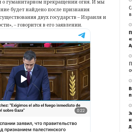
м о гуманитарном прекращении огня. И мы
С
ение будет найдено после признания
в
осуществования двух государств – Израиля и
ти», – говорится в его заявлении.
П
«
А
П
о
В
п
Э
н
д