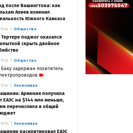
од после Вашингтона: как
льхам Алиев изменил
еальность Южного Кавказа
Общество
11:44
 Тертере поджог оказался
опыткой скрыть двойное
бийство
Общество
11:32
 Баку задержан похититель
лектропроводов
Экономика
11:14
ашинян: Армения получила
т ЕАЭС на $144 млн меньше,
ем перечислила в общий
юджет
Экономика
10:54
ашинян раскритиковал ЕАЭС