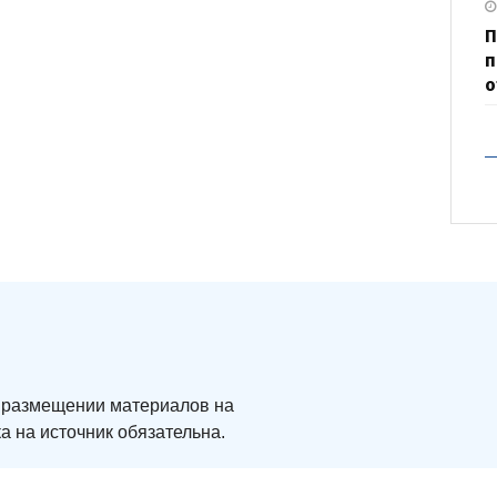
П
п
о
ри размещении материалов на
а на источник обязательна.