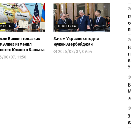
Г
с
ИТИКА
ПОЛИТИКА
п
осле Вашингтона: как
Зачем Украине сегодня
м Алиев изменил
нужен Азербайджан
B
ность Южного Кавказа
2026/08/07, 09:54
п
/08/07, 11:50
в
У
В
М
э
З
А