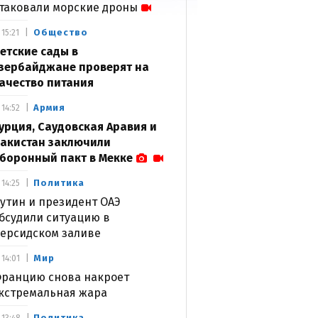
таковали морские дроны
Общество
15:21
етские сады в
зербайджане проверят на
ачество питания
Армия
14:52
урция, Саудовская Аравия и
акистан заключили
боронный пакт в Мекке
Политика
14:25
утин и президент ОАЭ
бсудили ситуацию в
ерсидском заливе
Мир
14:01
ранцию снова накроет
кстремальная жара
Политика