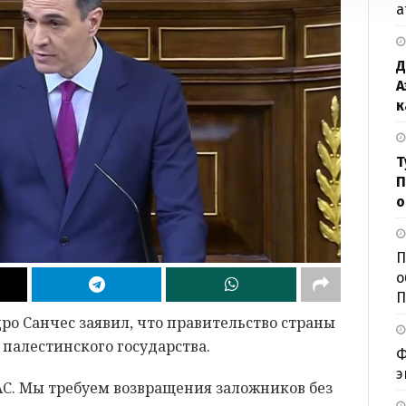
а
Д
А
к
Т
П
о
П
о
П
о Санчес заявил, что правительство страны
палестинского государства.
Ф
э
С. Мы требуем возвращения заложников без