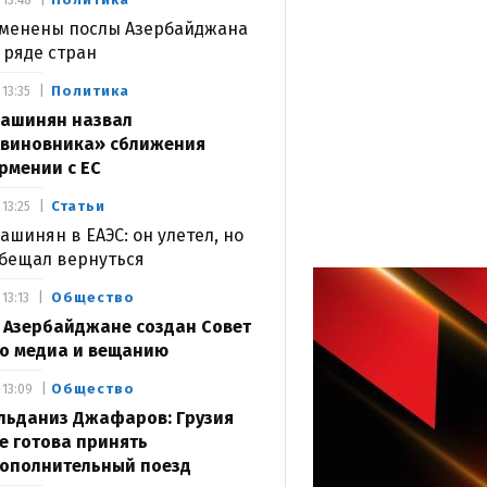
13:48
менены послы Азербайджана
 ряде стран
Политика
13:35
ашинян назвал
виновника» сближения
рмении с ЕС
Статьи
13:25
ашинян в ЕАЭС: он улетел, но
бещал вернуться
Общество
13:13
 Азербайджане создан Совет
о медиа и вещанию
Общество
13:09
льданиз Джафаров: Грузия
е готова принять
ополнительный поезд