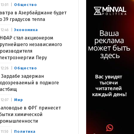
Общество
13:01
автра в Азербайджане будет
о 39 градусов тепла
Экономика
12:46
НФАР стал акционером
рупнейшего независимого
роизводителя
лектроэнергии Перу
Общество
12:26
 Зардабе задержан
одозреваемый в поджоге
астбищ
Мир
12:07
аловодье в ФРГ принесет
бытки химической
ромышленности
Политика
11:50