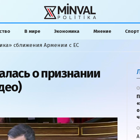
ство
В мире
Экономика
Мнение
Спорт
ика» сближения Армении с ЕС
алась о признании
део)
П
«
о
ч
А