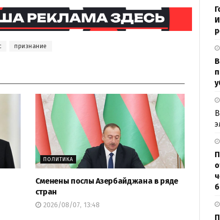
Г
И
р
с
признание
В
п
у
В
э
П
ПОЛИТИКА
о
ч
Сменены послы Азербайджана в ряде
б
стран
2026/08/07, 13:48
П