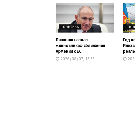
ПОЛИТИКА
ПОЛ
Пашинян назвал
Год п
«виновника» сближения
Ильха
Армении с ЕС
реаль
2026/08/07, 13:35
2026