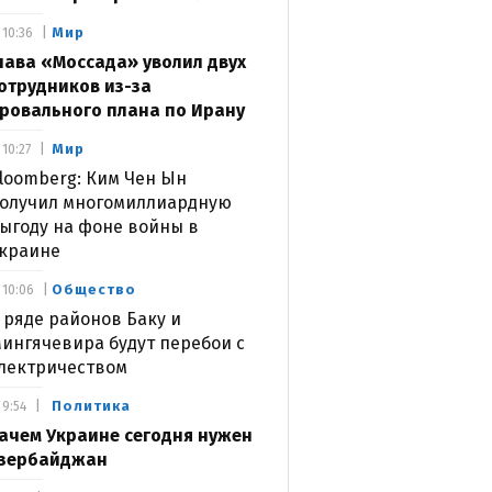
Мир
10:36
лава «Моссада» уволил двух
отрудников из-за
ровального плана по Ирану
Мир
10:27
loomberg: Ким Чен Ын
олучил многомиллиардную
ыгоду на фоне войны в
краине
Общество
10:06
 ряде районов Баку и
ингячевира будут перебои с
лектричеством
Политика
9:54
ачем Украине сегодня нужен
зербайджан