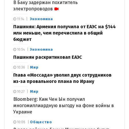
В Баку задержан похититель
электропроводов
Экономика
11:14
Пашинян: Армения получила от ЕАЭС на $144
млн меньше, чем перечислила в общий
бюджет
Экономика
10:54
Пашинян раскритиковал ЕАЭС
Мир
10:36
Глава «Моссада» уволил двух сотрудников
из-за провального плана по Ирану
Мир
10:27
Bloomberg: Ким Чен Ын получил
многомиллиардную выгоду на фоне войны в
Украине
Общество
10:06