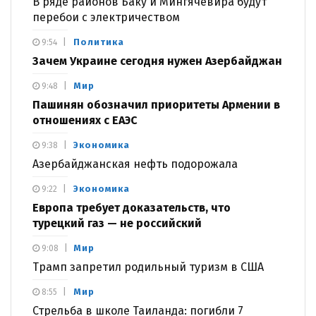
В ряде районов Баку и Мингячевира будут
перебои с электричеством
Политика
9:54
Зачем Украине сегодня нужен Азербайджан
Мир
9:48
Пашинян обозначил приоритеты Армении в
отношениях с ЕАЭС
Экономика
9:38
Азербайджанская нефть подорожала
Экономика
9:22
Европа требует доказательств, что
турецкий газ — не российский
Мир
9:08
Трамп запретил родильный туризм в США
Мир
8:55
Стрельба в школе Таиланда: погибли 7