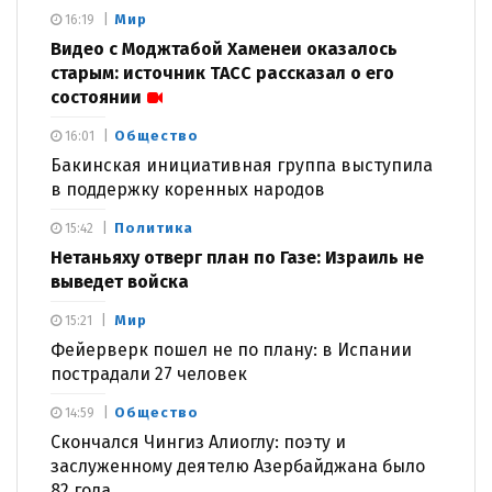
Мир
16:19
Видео с Моджтабой Хаменеи оказалось
старым: источник ТАСС рассказал о его
состоянии
Общество
16:01
Бакинская инициативная группа выступила
в поддержку коренных народов
Политика
15:42
Нетаньяху отверг план по Газе: Израиль не
выведет войска
Мир
15:21
Фейерверк пошел не по плану: в Испании
пострадали 27 человек
Общество
14:59
Скончался Чингиз Алиоглу: поэту и
заслуженному деятелю Азербайджана было
82 года