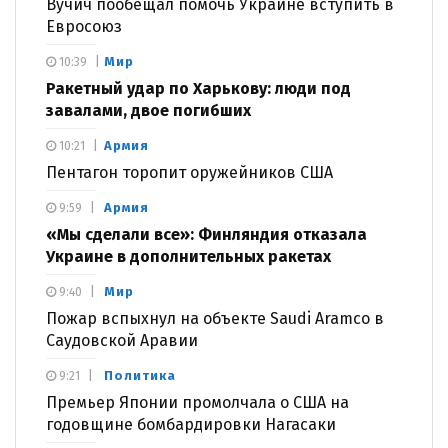
Вучич пообещал помочь Украине вступить в
Евросоюз
Мир
10:39
Ракетный удар по Харькову: люди под
завалами, двое погибших
Армия
10:21
Пентагон торопит оружейников США
Армия
9:59
«Мы сделали все»: Финляндия отказала
Украине в дополнительных ракетах
Мир
9:40
Пожар вспыхнул на объекте Saudi Aramco в
Саудовской Аравии
Политика
9:21
Премьер Японии промолчала о США на
годовщине бомбардировки Нагасаки