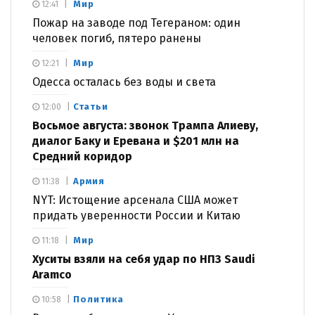
Мир
12:41
Пожар на заводе под Тегераном: один
человек погиб, пятеро ранены
Мир
12:21
Одесса осталась без воды и света
Статьи
12:00
Восьмое августа: звонок Трампа Алиеву,
диалог Баку и Еревана и $201 млн на
Средний коридор
Армия
11:38
NYT: Истощение арсенала США может
придать уверенности России и Китаю
Мир
11:18
Хуситы взяли на себя удар по НПЗ Saudi
Aramco
Политика
10:58