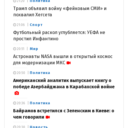
Политика
21:20
Трамп объявил войну «фейковым СМИ» и
похвалил Хегсета
Спорт
21:06
Футбольный раскол углубляется: УЕФА не
простил Инфантино
Мир
20:51
Астронавты NASA вышли в открытый космос
для модернизации МКС
Политика
20:50
Американский аналитик выпускает книгу о
победе Азербайджана в Карабахской войне
Политика
20:36
Байрамов встретился с Зеленским в Киеве: о
чем говорили
Новость
20:30