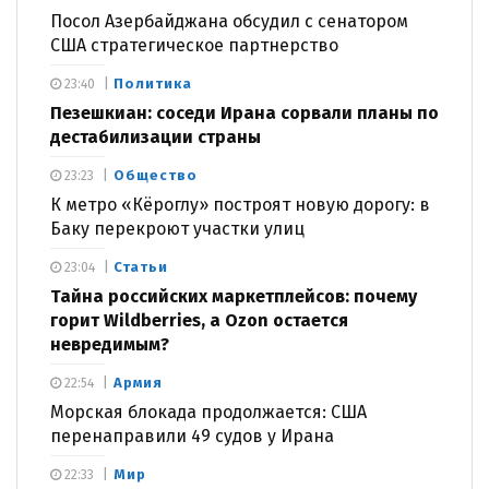
Посол Азербайджана обсудил с сенатором
США стратегическое партнерство
Политика
23:40
Пезешкиан: соседи Ирана сорвали планы по
дестабилизации страны
Общество
23:23
К метро «Кёроглу» построят новую дорогу: в
Баку перекроют участки улиц
Статьи
23:04
Тайна российских маркетплейсов: почему
горит Wildberries, а Ozon остается
невредимым?
Армия
22:54
Морская блокада продолжается: США
перенаправили 49 судов у Ирана
Мир
22:33