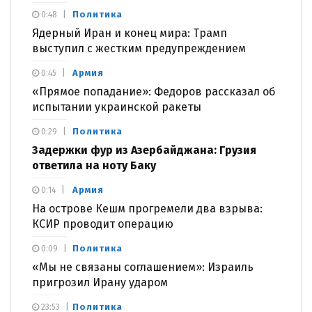
Политика
0:48
Ядерный Иран и конец мира: Трамп
выступил с жестким предупреждением
Армия
0:45
«Прямое попадание»: Федоров рассказал об
испытании украинской ракеты
Политика
0:29
Задержки фур из Азербайджана: Грузия
ответила на ноту Баку
Армия
0:14
На острове Кешм прогремели два взрыва:
КСИР проводит операцию
Политика
0:09
«Мы не связаны соглашением»: Израиль
пригрозил Ирану ударом
Политика
23:53