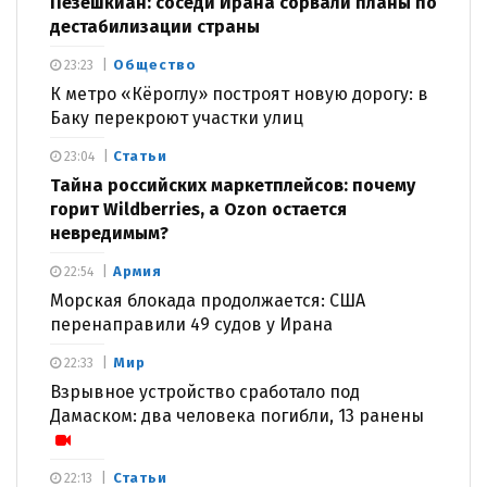
Пезешкиан: соседи Ирана сорвали планы по
дестабилизации страны
Общество
23:23
К метро «Кёроглу» построят новую дорогу: в
Баку перекроют участки улиц
Статьи
23:04
Тайна российских маркетплейсов: почему
горит Wildberries, а Ozon остается
невредимым?
Армия
22:54
Морская блокада продолжается: США
перенаправили 49 судов у Ирана
Мир
22:33
Взрывное устройство сработало под
Дамаском: два человека погибли, 13 ранены
Статьи
22:13