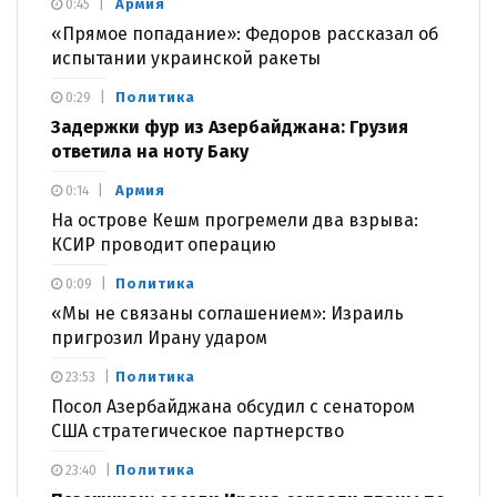
Армия
0:45
«Прямое попадание»: Федоров рассказал об
испытании украинской ракеты
Политика
0:29
Задержки фур из Азербайджана: Грузия
ответила на ноту Баку
Армия
0:14
На острове Кешм прогремели два взрыва:
КСИР проводит операцию
Политика
0:09
«Мы не связаны соглашением»: Израиль
пригрозил Ирану ударом
Политика
23:53
Посол Азербайджана обсудил с сенатором
США стратегическое партнерство
Политика
23:40