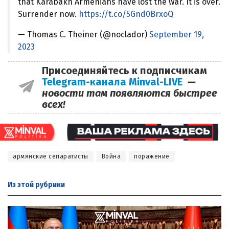
that Karabakh Armenians have lost the war. It is over.
Surrender now.
https://t.co/5Gnd0BrxoQ
— Thomas C. Theiner (@noclador)
September 19,
2023
Присоединяйтесь к подписчикам
Telegram-канала Minval-LIVE
—
новости там появляются быстрее
всех!
армянские сепаратисты
Война
поражение
Из этой
рубрики