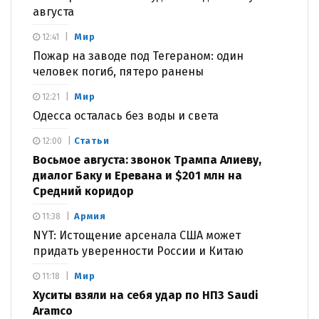
августа
Мир
12:41
Пожар на заводе под Тегераном: один
человек погиб, пятеро ранены
Мир
12:21
Одесса осталась без воды и света
Статьи
12:00
Восьмое августа: звонок Трампа Алиеву,
диалог Баку и Еревана и $201 млн на
Средний коридор
Армия
11:38
NYT: Истощение арсенала США может
придать уверенности России и Китаю
Мир
11:18
Хуситы взяли на себя удар по НПЗ Saudi
Aramco