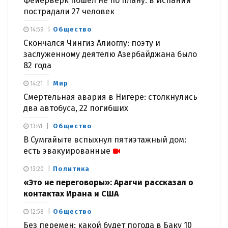
Фейерверк пошел не по плану: в Испании
пострадали 27 человек
Общество
14:59
Скончался Чингиз Алиоглу: поэту и
заслуженному деятелю Азербайджана было
82 года
Мир
14:21
Смертельная авария в Нигере: столкнулись
два автобуса, 22 погибших
Общество
13:41
В Сумгайыте вспыхнул пятиэтажный дом:
есть эвакуированные
Политика
13:20
«Это не переговоры»: Арагчи рассказал о
контактах Ирана и США
Общество
12:58
Без перемен: какой будет погода в Баку 10