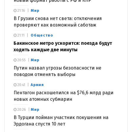
новый формат работы с РФ и КНР
Мир
21:16
В Грузии снова нет света: отключения
проверяют как возможный саботаж
Общество
21:11
Бакинское метро ускорится: поезда будут
ходить каждые две минуты
Мир
20:55
Путин назвал угрозы безопасности не
поводом отменять выборы
Армия
20:41
Пентагон раскошелился на $76,6 млрд ради
новых атомных субмарин
Мир
20:26
В Турции пойман участник покушения на
Эрдогана спустя 10 лет