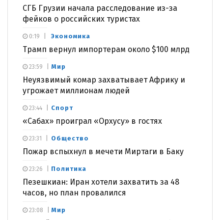
СГБ Грузии начала расследование из-за
фейков о российских туристах
Экономика
0:19
Трамп вернул импортерам около $100 млрд
Мир
23:59
Неуязвимый комар захватывает Африку и
угрожает миллионам людей
Спорт
23:44
«Сабах» проиграл «Орхусу» в гостях
Общество
23:31
Пожар вспыхнул в мечети Миртаги в Баку
Политика
23:26
Пезешкиан: Иран хотели захватить за 48
часов, но план провалился
Мир
23:08