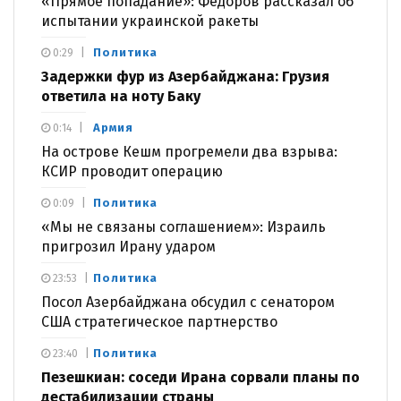
«Прямое попадание»: Федоров рассказал об
испытании украинской ракеты
Политика
0:29
Задержки фур из Азербайджана: Грузия
ответила на ноту Баку
Армия
0:14
На острове Кешм прогремели два взрыва:
КСИР проводит операцию
Политика
0:09
«Мы не связаны соглашением»: Израиль
пригрозил Ирану ударом
Политика
23:53
Посол Азербайджана обсудил с сенатором
США стратегическое партнерство
Политика
23:40
Пезешкиан: соседи Ирана сорвали планы по
дестабилизации страны