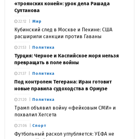
«троянских коней»: урок дела Рашада
Султанова
Мир
22:12
Кубинский след в Москве и Пекине: США
расширили санкции против Гаваны
Политика
21:53
Турция: Черное и Каспийское моря нельзя
превращать в поле войны
Политика
21:37
Под контролем Тегерана: Иран готовит
новые правила судоходства в Ормузе
Политика
21:20
Трамп объявил войну «фейковым СМИ» и
похвалил Хегсета
Спорт
21:06
Футбольный раскол углубляется: УЕФА не