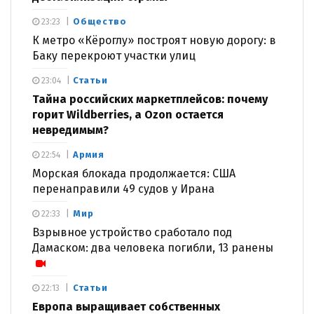
Общество
23:23
К метро «Кёроглу» построят новую дорогу: в
Баку перекроют участки улиц
Статьи
23:04
Тайна российских маркетплейсов: почему
горит Wildberries, а Ozon остается
невредимым?
Армия
22:54
Морская блокада продолжается: США
перенаправили 49 судов у Ирана
Мир
22:33
Взрывное устройство сработало под
Дамаском: два человека погибли, 13 ранены
Статьи
22:13
Европа выращивает собственных