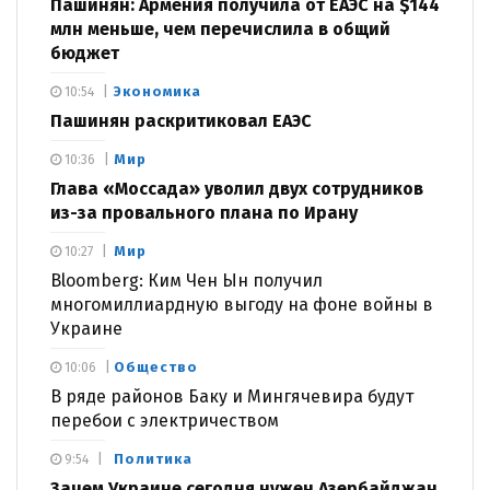
Пашинян: Армения получила от ЕАЭС на $144
млн меньше, чем перечислила в общий
бюджет
Экономика
10:54
Пашинян раскритиковал ЕАЭС
Мир
10:36
Глава «Моссада» уволил двух сотрудников
из-за провального плана по Ирану
Мир
10:27
Bloomberg: Ким Чен Ын получил
многомиллиардную выгоду на фоне войны в
Украине
Общество
10:06
В ряде районов Баку и Мингячевира будут
перебои с электричеством
Политика
9:54
Зачем Украине сегодня нужен Азербайджан