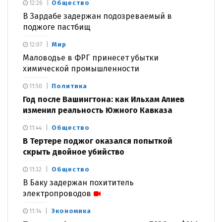
Общество
12:26
В Зардабе задержан подозреваемый в
поджоге пастбищ
Мир
12:07
Маловодье в ФРГ принесет убытки
химической промышленности
Политика
11:50
Год после Вашингтона: как Ильхам Алиев
изменил реальность Южного Кавказа
Общество
11:44
В Тертере поджог оказался попыткой
скрыть двойное убийство
Общество
11:32
В Баку задержан похититель
электропроводов
Экономика
11:14