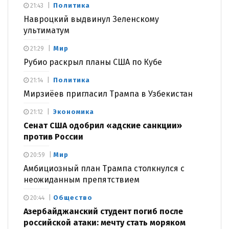
Политика
21:43
Навроцкий выдвинул Зеленскому
ультиматум
Мир
21:29
Рубио раскрыл планы США по Кубе
Политика
21:14
Мирзиёев пригласил Трампа в Узбекистан
Экономика
21:12
Сенат США одобрил «адские санкции»
против России
Мир
20:59
Амбициозный план Трампа столкнулся с
неожиданным препятствием
Общество
20:44
Азербайджанский студент погиб после
российской атаки: мечту стать моряком