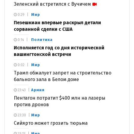
Зеленский встретился с Вучичем
Мир
0:29
Пезешкиан впервые раскрыл детали
сорванной сделки с США
Политика
0:14
Исполняется год со дня исторической
вашингтонской встречи
Мир
0:02
Трамп обжалует запрет на строительство
бального зала в Белом доме
Армия
23:43
Пентагон потратит $400 млн на лазеры
против дронов
Мир
23:30
Сийярто может грозить тюрьма
Мир
23:13