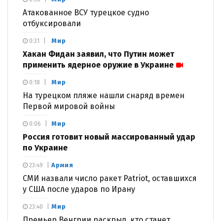
Атакованное ВСУ турецкое судно
отбуксировали
Мир
0:31
Хакан Фидан заявил, что Путин может
применить ядерное оружие в Украине
Мир
0:18
На турецком пляже нашли снаряд времен
Первой мировой войны
Мир
0:06
Россия готовит новый массированный удар
по Украине
Армия
23:49
СМИ назвали число ракет Patriot, оставшихся
у США после ударов по Ирану
Мир
23:40
Премьер Венгрии раскрыл, кто станет