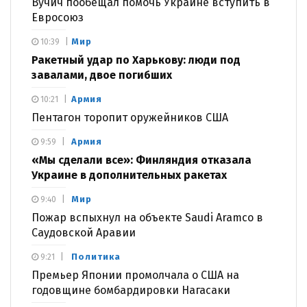
Вучич пообещал помочь Украине вступить в
Евросоюз
Мир
10:39
Ракетный удар по Харькову: люди под
завалами, двое погибших
Армия
10:21
Пентагон торопит оружейников США
Армия
9:59
«Мы сделали все»: Финляндия отказала
Украине в дополнительных ракетах
Мир
9:40
Пожар вспыхнул на объекте Saudi Aramco в
Саудовской Аравии
Политика
9:21
Премьер Японии промолчала о США на
годовщине бомбардировки Нагасаки