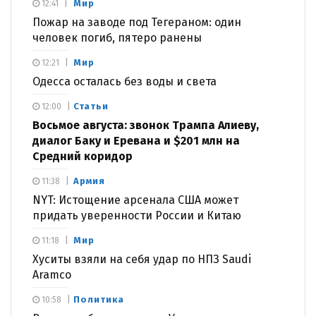
Мир
12:41
Пожар на заводе под Тегераном: один
человек погиб, пятеро ранены
Мир
12:21
Одесса осталась без воды и света
Статьи
12:00
Восьмое августа: звонок Трампа Алиеву,
диалог Баку и Еревана и $201 млн на
Средний коридор
Армия
11:38
NYT: Истощение арсенала США может
придать уверенности России и Китаю
Мир
11:18
Хуситы взяли на себя удар по НПЗ Saudi
Aramco
Политика
10:58