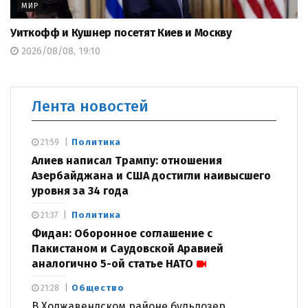
МИР
Уиткофф и Кушнер посетят Киев и Москву
2026/08/08, 19:10
Лента новостей
Политика
21:59
Алиев написал Трампу: отношения
Азербайджана и США достигли наивысшего
уровня за 34 года
Политика
21:37
Фидан: Оборонное соглашение с
Пакистаном и Саудовской Аравией
аналогично 5-ой статье НАТО
Общество
21:28
В Ходжавендском районе бульдозер