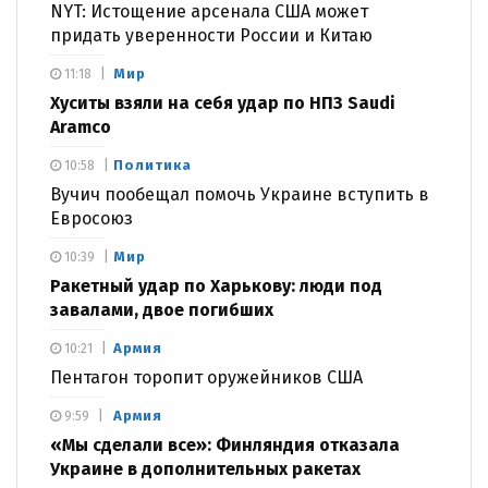
NYT: Истощение арсенала США может
придать уверенности России и Китаю
Мир
11:18
Хуситы взяли на себя удар по НПЗ Saudi
Aramco
Политика
10:58
Вучич пообещал помочь Украине вступить в
Евросоюз
Мир
10:39
Ракетный удар по Харькову: люди под
завалами, двое погибших
Армия
10:21
Пентагон торопит оружейников США
Армия
9:59
«Мы сделали все»: Финляндия отказала
Украине в дополнительных ракетах