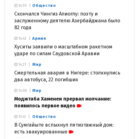
Общество
14:59
Скончался Чингиз Алиоглу: поэту и
заслуженному деятелю Азербайджана было
82 года
Армия
14:43
Хуситы заявили о масштабном ракетном
ударе по силам Саудовской Аравии
Мир
14:21
Смертельная авария в Нигере: столкнулись
два автобуса, 22 погибших
Мир
14:00
Моджтаба Хаменеи прервал молчание:
появилось первое видео
Общество
13:41
В Сумгайыте вспыхнул пятиэтажный дом:
есть эвакуированные