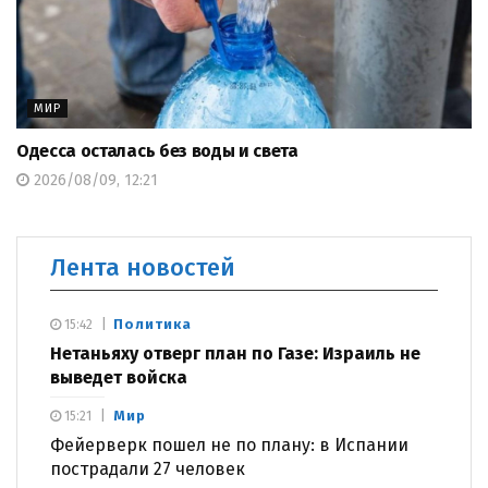
МИР
Одесса осталась без воды и света
2026/08/09, 12:21
Лента новостей
Политика
15:42
Нетаньяху отверг план по Газе: Израиль не
выведет войска
Мир
15:21
Фейерверк пошел не по плану: в Испании
пострадали 27 человек