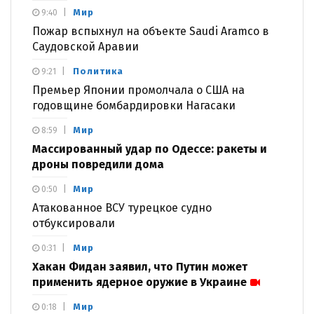
Мир
9:40
Пожар вспыхнул на объекте Saudi Aramco в
Саудовской Аравии
Политика
9:21
Премьер Японии промолчала о США на
годовщине бомбардировки Нагасаки
Мир
8:59
Массированный удар по Одессе: ракеты и
дроны повредили дома
Мир
0:50
Атакованное ВСУ турецкое судно
отбуксировали
Мир
0:31
Хакан Фидан заявил, что Путин может
применить ядерное оружие в Украине
Мир
0:18