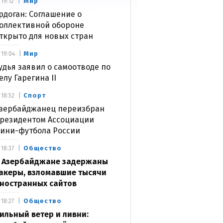
Мир
19:12
рдоган: Соглашение о
оллективной обороне
ткрыто для новых стран
Мир
19:04
удья заявил о самоотводе по
елу Гарегина II
Спорт
18:52
зербайджанец переизбран
резидентом Ассоциации
ини-футбола России
Общество
18:37
 Азербайджане задержаны
акеры, взломавшие тысячи
ностранных сайтов
Общество
18:27
ильный ветер и ливни: