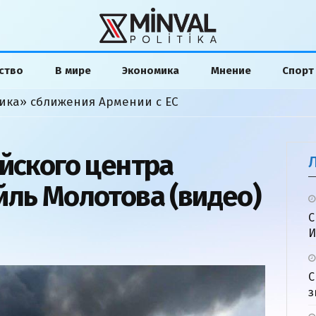
ство
В мире
Экономика
Мнение
Спорт
ика» сближения Армении с ЕС
ийского центра
йль Молотова (видео)
С
И
С
з