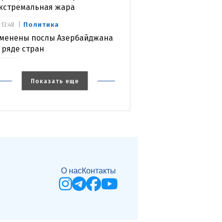
кстремальная жара
Политика
13:48
менены послы Азербайджана
 ряде стран
Показать еще
О нас
Контакты