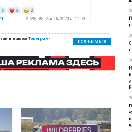
в
П
п
тий в нашем
Телеграм-
ПОДПИСАТЬСЯ
С
с
Н
к
а
Е
П
«
о
ч