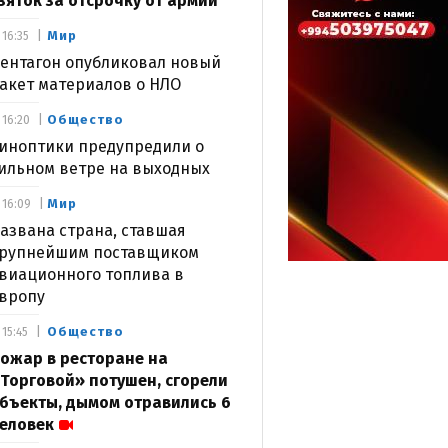
зяток за отсрочку от армии
Мир
16:35
ентагон опубликовал новый
акет материалов о НЛО
Общество
16:20
иноптики предупредили о
ильном ветре на выходных
Мир
16:09
азвана страна, ставшая
рупнейшим поставщиком
виационного топлива в
вропу
Общество
15:45
ожар в ресторане на
Торговой» потушен, сгорели
бъекты, дымом отравились 6
еловек