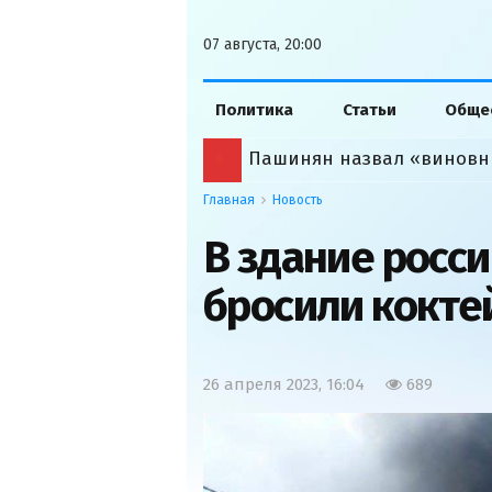
07 августа, 20:00
Политика
Статьи
Обще
Пашинян назвал «виновн
Главная
Новость
В здание росс
бросили кокте
26 апреля 2023, 16:04
689