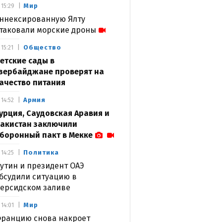
Мир
15:29
ннексированную Ялту
таковали морские дроны
Общество
15:21
етские сады в
зербайджане проверят на
ачество питания
Армия
14:52
урция, Саудовская Аравия и
акистан заключили
боронный пакт в Мекке
Политика
14:25
утин и президент ОАЭ
бсудили ситуацию в
ерсидском заливе
Мир
14:01
ранцию снова накроет