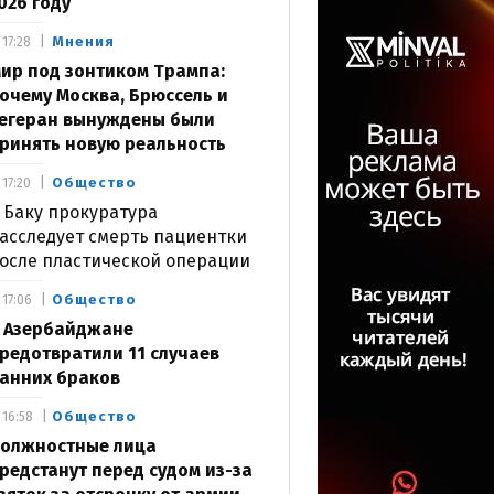
026 году
Мнения
17:28
ир под зонтиком Трампа:
очему Москва, Брюссель и
егеран вынуждены были
ринять новую реальность
Общество
17:20
 Баку прокуратура
асследует смерть пациентки
осле пластической операции
Общество
17:06
 Азербайджане
редотвратили 11 случаев
анних браков
Общество
16:58
олжностные лица
редстанут перед судом из-за