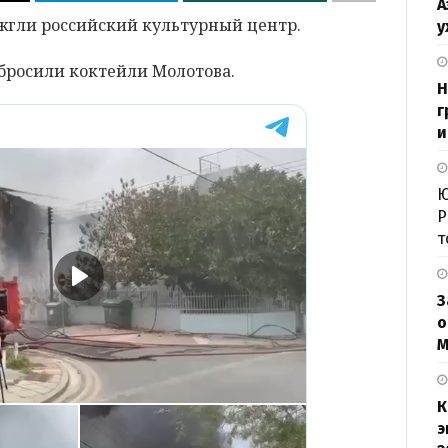
А
жгли российский культурный центр.
у
 бросили коктейли Молотова.
Н
г
и
Ю
Р
т
З
о
М
К
э