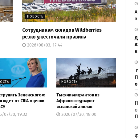
А
НОВОСТЬ
а
Сотрудникам складов Wildberries
резко ужесточили правила
Д
А
2026/08/03, 17:44
к
Т
П
ОСТЬ
НОВОСТЬ
о
трунить Зеленского»:
Тысячи мигрантов из
я ждет от США оценки
Африки штурмуют
П
ВСУ
испанский анклав
о
/07/30, 19:32
2026/07/30, 18:00
П
Ф