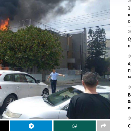
Э
к
о
С
д
А
п
м
В
х
и
С