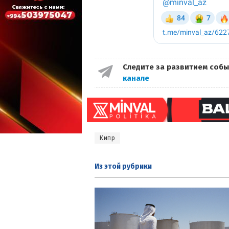
Следите за развитием собы
канале
Кипр
Из этой
рубрики