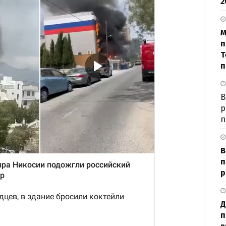
2
М
п
Т
п
В
р
п
В
п
р
Д
п