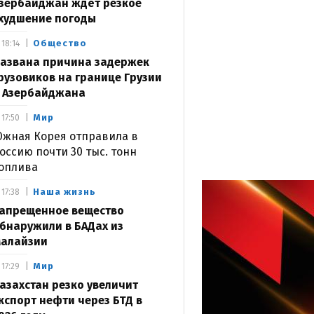
зербайджан ждёт резкое
худшение погоды
Общество
18:14
азвана причина задержек
рузовиков на границе Грузии
 Азербайджана
Мир
17:50
жная Корея отправила в
оссию почти 30 тыс. тонн
оплива
Наша жизнь
17:38
апрещенное вещество
бнаружили в БАДах из
алайзии
Мир
17:29
азахстан резко увеличит
кспорт нефти через БТД в