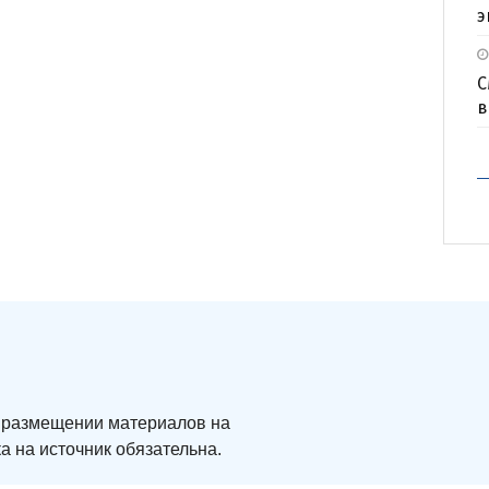
э
С
в
ри размещении материалов на
а на источник обязательна.