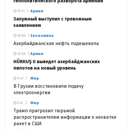
геополитического разворота Армении
Армия
10:11
Залужный выступил с тревожным
заявлением
Экономика
10:06
Азербайджанская нефть подешевела
Армия
10:00
HÜRKUŞ II выведет азербайджанских
пилотов на новый уровень
Мир
9:47
В Грузии восстановили подачу
электроэнергии
Мир
9:41
Трамп пригрозил тюрьмой
распространителям информации о нехватке
ракет в США