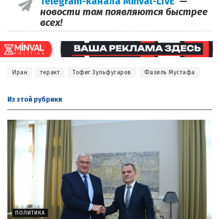
Telegram-канала Minval-LIVE
—
новости там появляются быстрее
всех!
Иран
теракт
Тофиг Зульфугаров
Фазиль Мустафа
Из этой
рубрики
ПОЛИТИКА