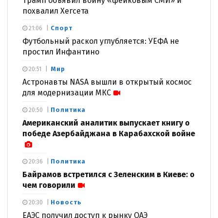
Трамп объявил войну «фейковым СМИ» и
похвалил Хегсета
Спорт
21:06
Футбольный раскол углубляется: УЕФА не
простил Инфантино
Мир
20:51
Астронавты NASA вышли в открытый космос
для модернизации МКС
Политика
20:50
Американский аналитик выпускает книгу о
победе Азербайджана в Карабахской войне
Политика
20:36
Байрамов встретился с Зеленским в Киеве: о
чем говорили
Новость
20:30
ЕАЭС получил доступ к рынку ОАЭ