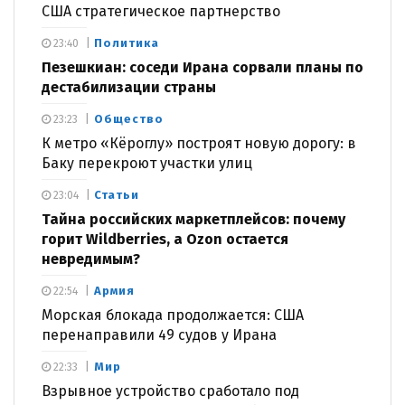
США стратегическое партнерство
Политика
23:40
Пезешкиан: соседи Ирана сорвали планы по
дестабилизации страны
Общество
23:23
К метро «Кёроглу» построят новую дорогу: в
Баку перекроют участки улиц
Статьи
23:04
Тайна российских маркетплейсов: почему
горит Wildberries, а Ozon остается
невредимым?
Армия
22:54
Морская блокада продолжается: США
перенаправили 49 судов у Ирана
Мир
22:33
Взрывное устройство сработало под