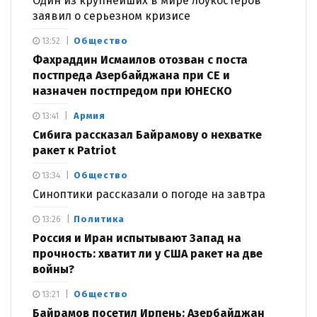
Один из крупнейших в мире лоукостеров
заявил о серьезном кризисе
Общество
13:52
Фахраддин Исмаилов отозван с поста
постпреда Азербайджана при СЕ и
назначен постпредом при ЮНЕСКО
Армия
13:41
Сибига рассказал Байрамову о нехватке
ракет к Patriot
Общество
13:34
Синоптики рассказали о погоде на завтра
Политика
13:26
Россия и Иран испытывают Запад на
прочность: хватит ли у США ракет на две
войны?
Общество
13:21
Байрамов посетил Ирпень: Азербайджан