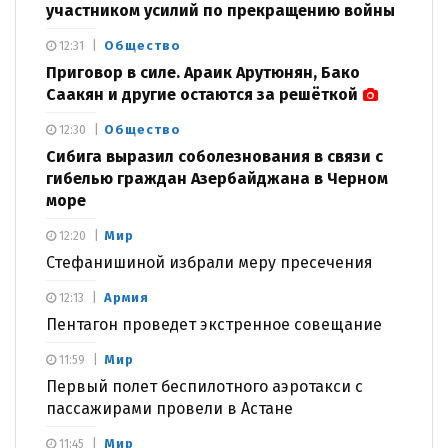
участником усилий по прекращению войны
Общество
12:31
Приговор в силе. Араик Арутюнян, Бако
Саакян и другие остаются за решёткой
Общество
12:30
Сибига выразил соболезнования в связи с
гибелью граждан Азербайджана в Черном
море
Мир
12:20
Стефанишиной избрали меру пресечения
Армия
12:13
Пентагон проведет экстренное совещание
Мир
11:59
Первый полет беспилотного аэротакси с
пассажирами провели в Астане
Мир
11:45