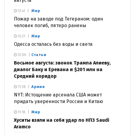
августа
Мир
12:41
Пожар на заводе под Тегераном: один
человек погиб, пятеро ранены
Мир
12:21
Одесса осталась без воды и света
Статьи
12:00
Восьмое августа: звонок Трампа Алиеву,
диалог Баку и Еревана и $201 млн на
Средний коридор
Армия
11:38
NYT: Истощение арсенала США может
придать уверенности России и Китаю
Мир
11:18
Хуситы взяли на себя удар по НПЗ Saudi
Aramco