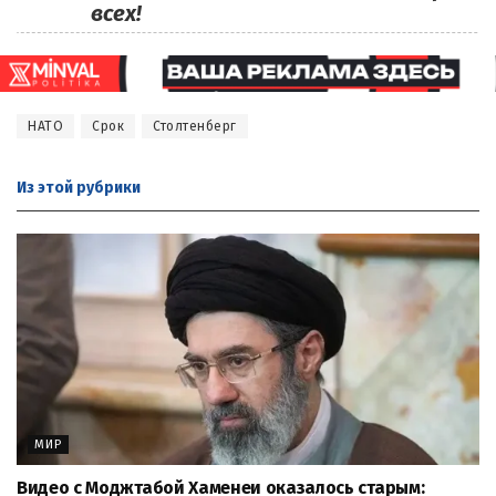
всех!
НАТО
Срок
Столтенберг
Из этой
рубрики
МИР
Видео с Моджтабой Хаменеи оказалось старым: