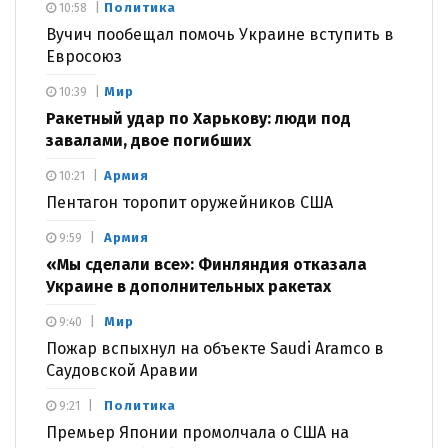
Политика
10:58
Вучич пообещал помочь Украине вступить в
Евросоюз
Мир
10:39
Ракетный удар по Харькову: люди под
завалами, двое погибших
Армия
10:21
Пентагон торопит оружейников США
Армия
9:59
«Мы сделали все»: Финляндия отказала
Украине в дополнительных ракетах
Мир
9:40
Пожар вспыхнул на объекте Saudi Aramco в
Саудовской Аравии
Политика
9:21
Премьер Японии промолчала о США на