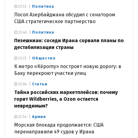
Политика
23:53
Посол Азербайджана обсудил с сенатором
США стратегическое партнерство
Политика
23:40
Пезешкиан: соседи Ирана сорвали планы по
дестабилизации страны
Общество
23:23
К метро «Кёроглу» построят новую дорогу: в
Баку перекроют участки улиц
Статьи
23:04
Тайна российских маркетплейсов: почему
горит Wildberries, а Ozon остается
невредимым?
Армия
22:54
Морская блокада продолжается: США
перенаправили 49 судов у Ирана