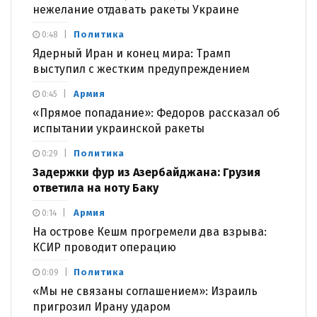
нежелание отдавать ракеты Украине
Политика
0:48
Ядерный Иран и конец мира: Трамп
выступил с жестким предупреждением
Армия
0:45
«Прямое попадание»: Федоров рассказал об
испытании украинской ракеты
Политика
0:29
Задержки фур из Азербайджана: Грузия
ответила на ноту Баку
Армия
0:14
На острове Кешм прогремели два взрыва:
КСИР проводит операцию
Политика
0:09
«Мы не связаны соглашением»: Израиль
пригрозил Ирану ударом