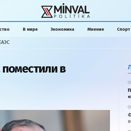
ство
В мире
Экономика
Мнение
Спорт
ЕАЭС
 поместили в
П
«
Ф
э