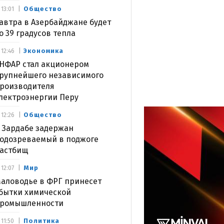
Общество
13:01
автра в Азербайджане будет
о 39 градусов тепла
Экономика
12:46
НФАР стал акционером
рупнейшего независимого
роизводителя
лектроэнергии Перу
Общество
12:26
 Зардабе задержан
одозреваемый в поджоге
астбищ
Мир
12:07
аловодье в ФРГ принесет
бытки химической
ромышленности
Политика
11:50