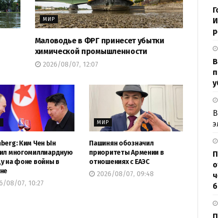
Г
МИР
И
р
Маловодье в ФРГ принесет убытки
химической промышленности
В
2026/08/07, 12:07
п
у
В
э
Р
МИР
berg: Ким Чен Ын
Пашинян обозначил
ил многомиллиардную
приоритеты Армении в
П
у на фоне войны в
отношениях с ЕАЭС
о
не
2026/08/07, 09:48
ч
/08/07, 10:27
б
П