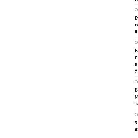
Г
с
п
B
п
в
У
В
М
э
З
А