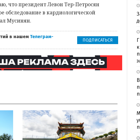
аю, что президент Левон Тер-Петросян
е обследование в кардиологической
З
сал Мусинян.
д
тий в нашем
Телеграм-
Г
ПОДПИСАТЬСЯ
к
п
э
В
п
п
М
у
п