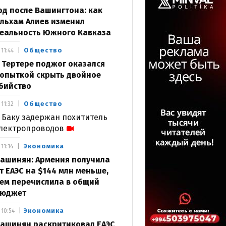
од после Вашингтона: как
льхам Алиев изменил
еальность Южного Кавказа
Общество
11:44
 Тертере поджог оказался
опыткой скрыть двойное
бийство
Общество
11:32
 Баку задержан похититель
лектропроводов
Экономика
11:14
ашинян: Армения получила
т ЕАЭС на $144 млн меньше,
ем перечислила в общий
юджет
Экономика
10:54
ашинян раскритиковал ЕАЭС