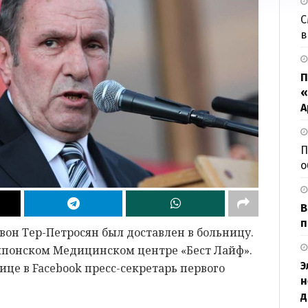
С
в
П
«
А
П
о
В
п
он Тер-Петросян был доставлен в больницу.
-японском Медицинском центре «Бест Лайф».
Э
ице в Facebook пресс-секретарь первого
н
д