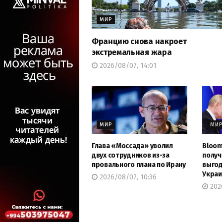
МИР
Францию снова накроет
экстремальная жара
2026/08/07, 14:01
МИР
МИ
Глава «Моссада» уволил
Bloom
двух сотрудников из-за
получ
провального плана по Ирану
выгод
Украи
2026/08/07, 10:36
2026