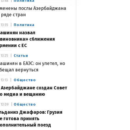
Политика
13:48
менены послы Азербайджана
 ряде стран
Политика
13:35
ашинян назвал
виновника» сближения
рмении с ЕС
Статьи
13:25
ашинян в ЕАЭС: он улетел, но
бещал вернуться
Общество
13:13
 Азербайджане создан Совет
о медиа и вещанию
Общество
13:09
льданиз Джафаров: Грузия
е готова принять
ополнительный поезд