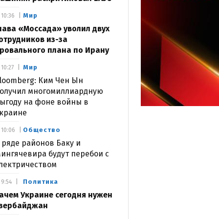
Мир
10:36
лава «Моссада» уволил двух
отрудников из-за
ровального плана по Ирану
Мир
10:27
loomberg: Ким Чен Ын
олучил многомиллиардную
ыгоду на фоне войны в
краине
Общество
10:06
 ряде районов Баку и
ингячевира будут перебои с
лектричеством
Политика
9:54
ачем Украине сегодня нужен
зербайджан