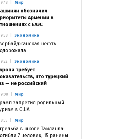
Мир
9:48
ашинян обозначил
риоритеты Армении в
тношениях с ЕАЭС
Экономика
9:38
зербайджанская нефть
одорожала
Экономика
9:22
вропа требует
оказательств, что турецкий
аз — не российский
Мир
9:08
рамп запретил родильный
уризм в США
Мир
8:55
трельба в школе Таиланда:
огибли 7 человек, 15 ранены