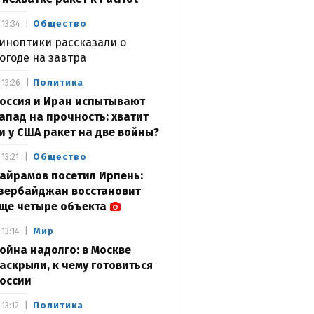
Общество
13:34
иноптики рассказали о
огоде на завтра
Политика
13:26
оссия и Иран испытывают
апад на прочность: хватит
и у США ракет на две войны?
Общество
13:21
айрамов посетил Ирпень:
зербайджан восстановит
ще четыре объекта
Мир
13:14
ойна надолго: в Москве
аскрыли, к чему готовиться
оссии
Политика
13:12