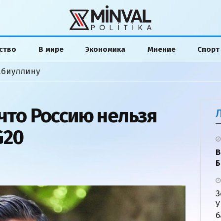
ство
В мире
Экономика
Мнение
Спорт
абиуллину
 что Россию нельзя
G20
В
Б
З
У
б