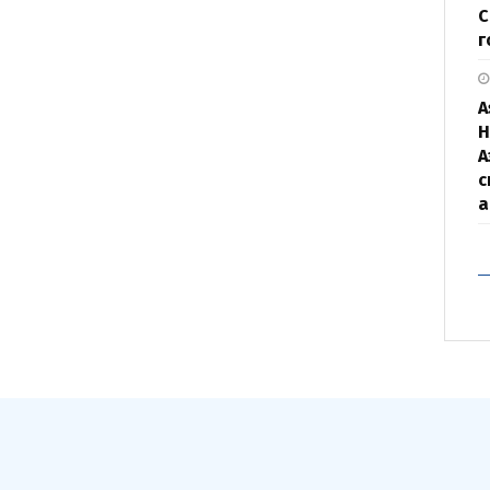
С
г
A
H
А
с
а