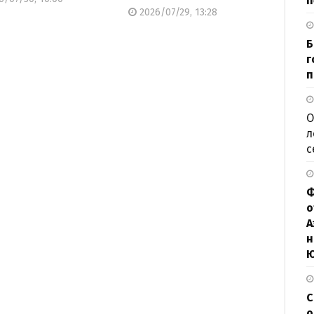
п
2026/07/29, 13:28
Б
г
п
О
л
с
Ф
о
А
н
С
о