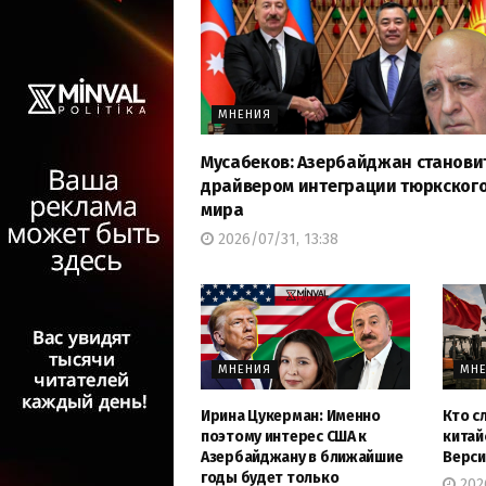
МНЕНИЯ
Мусабеков: Азербайджан станови
драйвером интеграции тюркског
мира
2026/07/31, 13:38
МНЕНИЯ
МН
Ирина Цукерман: Именно
Кто с
поэтому интерес США к
китай
Азербайджану в ближайшие
Верси
годы будет только
2026