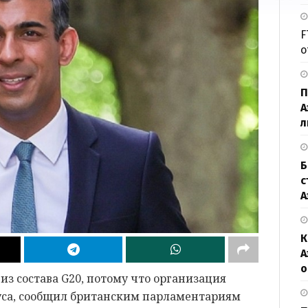
F
о
П
А
л
Б
с
А
К
А
о
з состава G20, потому что организация
уса, сообщил британским парламентариям