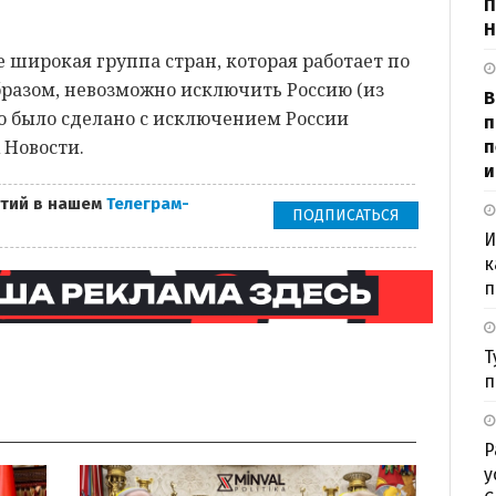
П
Н
ее широкая группа стран, которая работает по
бразом, невозможно исключить Россию (из
В
то было сделано с исключением России
п
 Новости.
п
и
тий в нашем
Телеграм-
ПОДПИСАТЬСЯ
И
к
п
Т
п
Р
у