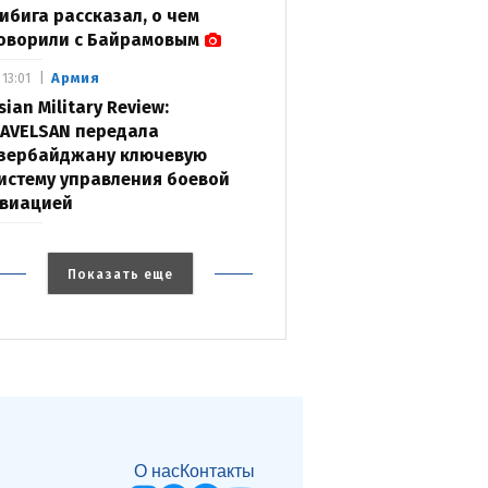
ибига рассказал, о чем
оворили с Байрамовым
Армия
13:01
sian Military Review:
AVELSAN передала
зербайджану ключевую
истему управления боевой
виацией
Показать еще
О нас
Контакты