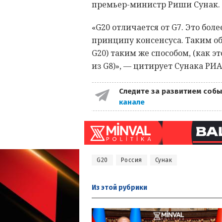
премьер-министр Риши Сунак.
«G20 отличается от G7. Это бол
принципу консенсуса. Таким о
G20) таким же способом, (как э
из G8)», — цитирует Сунака РИА
Следите за развитием собы
канале
G20
Россия
Сунак
Из этой
рубрики