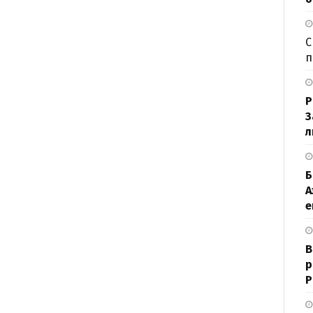
С
п
Р
З
л
Б
А
е
В
р
Р