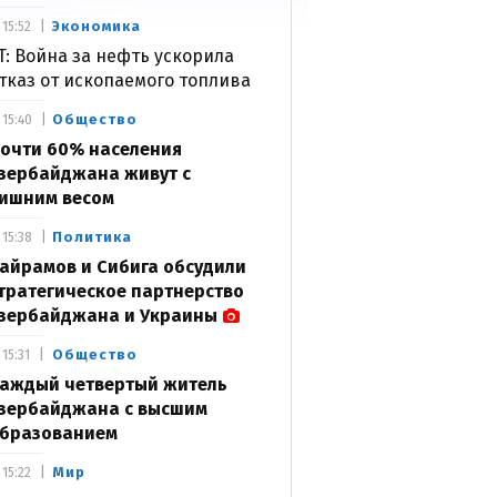
Экономика
15:52
T: Война за нефть ускорила
тказ от ископаемого топлива
Общество
15:40
очти 60% населения
зербайджана живут с
ишним весом
Политика
15:38
айрамов и Сибига обсудили
тратегическое партнерство
зербайджана и Украины
Общество
15:31
аждый четвертый житель
зербайджана с высшим
бразованием
Мир
15:22