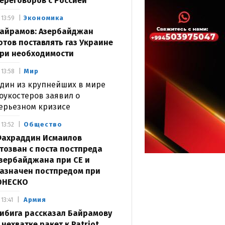
ереговоров с Россией
Экономика
13:59
айрамов: Азербайджан
отов поставлять газ Украине
ри необходимости
Мир
13:58
дин из крупнейших в мире
оукостеров заявил о
ерьезном кризисе
Общество
13:52
ахраддин Исмаилов
тозван с поста постпреда
зербайджана при СЕ и
азначен постпредом при
ЮНЕСКО
Армия
13:41
ибига рассказал Байрамову
 нехватке ракет к Patriot