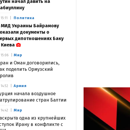
утин начал давить на
абиуллину
Политика
15:11
 МИД Украины Байрамову
оказали документы о
ервых дипотношениях Баку
 Киева
Мир
15:06
ран и Оман договорились,
ак поделить Ормузский
ролив
Армия
14:52
урция начала воздушное
атрулирование стран Балтии
Мир
14:42
аскрыта одна из крупнейших
ступок Ирану в конфликте с