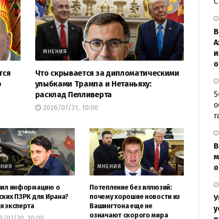
В
А
и
МНЕНИЯ
о
тся
Что скрывается за дипломатическими
о
улыбками Трампа и Нетаньяху:
S
расклад Пелливерта
о
2026/07/31, 10:00
г
В
м
о
ЕНИЯ
МНЕНИЯ
лил информацию о
Потепление без иллюзий:
ских ПЗРК для Ирана?
почему хорошие новости из
У
я эксперта
Вашингтона еще не
у
означают скорого мира
/07/30, 10:00