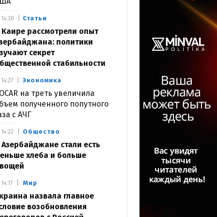
США
Статьи
14:30
 Каире рассмотрели опыт
зербайджана: политики
зучают секрет
бщественной стабильности
Экономика
14:27
OCAR на треть увеличила
бъем полученного попутного
аза с АЧГ
Общество
14:22
 Азербайджане стали есть
еньше хлеба и больше
вощей
Мир
14:17
краина назвала главное
словие возобновления