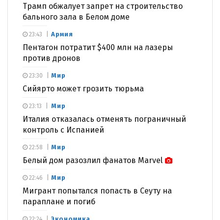
Трамп обжалует запрет на строительство
бального зала в Белом доме
Армия
23:43
Пентагон потратит $400 млн на лазеры
против дронов
Мир
23:30
Сийярто может грозить тюрьма
Мир
23:13
Италия отказалась отменять пограничный
контроль с Испанией
Мир
22:58
Белый дом разозлил фанатов Marvel
Мир
22:46
Мигрант попытался попасть в Сеуту на
параплане и погиб
Экономика
22:24