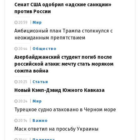
Сенат США одобрил «адские санкции»
против России
Мир
20:59
Амбициозный план Трампа столкнулся с
неожиданным препятствием
Общество
20:44
Азербайджанский студент погиб после
российской атаки: мечту стать моряком
сожгла война
Статьи
20:25
Новый Кэмп-Дэвид Южного Кавказа
Мир
20:24
Турецкое судно атаковано в Черном море
Важно
20:14
Маск ответил на просьбу Украины
Политика
19:44