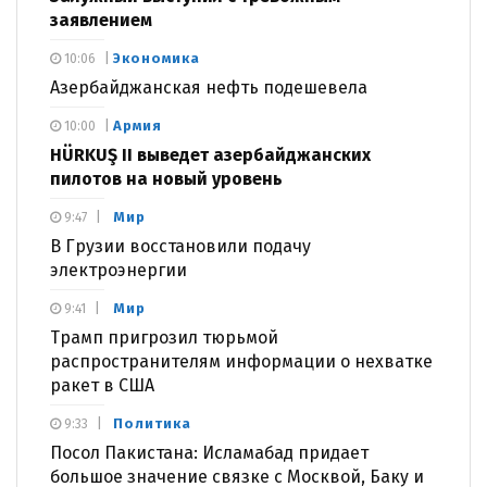
заявлением
Экономика
10:06
Азербайджанская нефть подешевела
Армия
10:00
HÜRKUŞ II выведет азербайджанских
пилотов на новый уровень
Мир
9:47
В Грузии восстановили подачу
электроэнергии
Мир
9:41
Трамп пригрозил тюрьмой
распространителям информации о нехватке
ракет в США
Политика
9:33
Посол Пакистана: Исламабад придает
большое значение связке с Москвой, Баку и