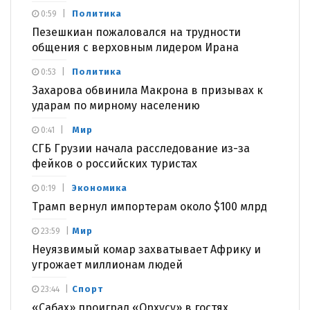
Политика
0:59
Пезешкиан пожаловался на трудности
общения с верховным лидером Ирана
Политика
0:53
Захарова обвинила Макрона в призывах к
ударам по мирному населению
Мир
0:41
СГБ Грузии начала расследование из-за
фейков о российских туристах
Экономика
0:19
Трамп вернул импортерам около $100 млрд
Мир
23:59
Неуязвимый комар захватывает Африку и
угрожает миллионам людей
Спорт
23:44
«Сабах» проиграл «Орхусу» в гостях