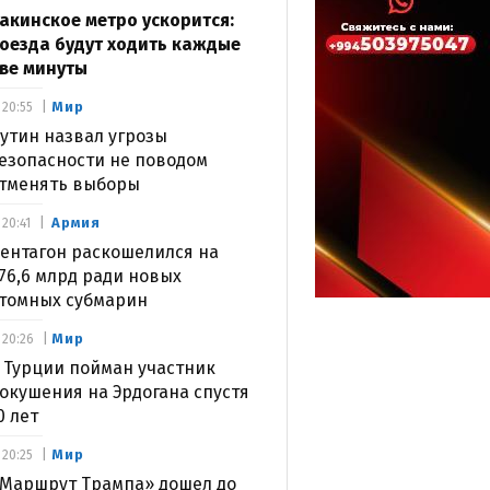
акинское метро ускорится:
оезда будут ходить каждые
ве минуты
Мир
20:55
утин назвал угрозы
езопасности не поводом
тменять выборы
Армия
20:41
ентагон раскошелился на
76,6 млрд ради новых
томных субмарин
Мир
20:26
 Турции пойман участник
окушения на Эрдогана спустя
0 лет
Мир
20:25
Маршрут Трампа» дошел до