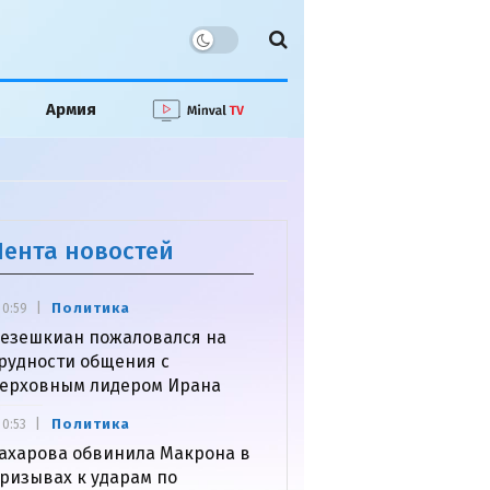
Армия
Лента новостей
Политика
0:59
езешкиан пожаловался на
рудности общения с
ерховным лидером Ирана
Политика
0:53
ахарова обвинила Макрона в
ризывах к ударам по