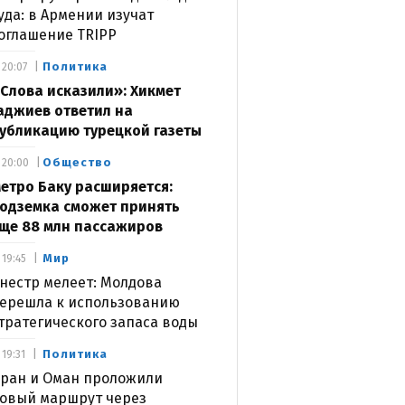
уда: в Армении изучат
оглашение TRIPP
Политика
20:07
Слова исказили»: Хикмет
аджиев ответил на
убликацию турецкой газеты
Общество
20:00
етро Баку расширяется:
одземка сможет принять
ще 88 млн пассажиров
Мир
19:45
нестр мелеет: Молдова
ерешла к использованию
тратегического запаса воды
Политика
19:31
ран и Оман проложили
овый маршрут через