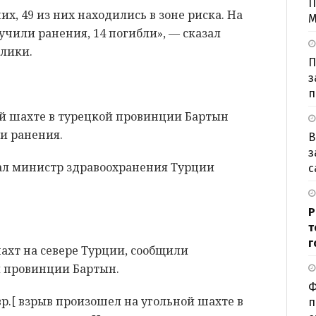
П
их, 49 из них находились в зоне риска. На
М
чили ранения, 14 погибли», — сказал
лики.
П
з
п
ой шахте в турецкой провинции Бартын
ли ранения.
В
з
исал министр здравоохранения Турции
с
Р
т
г
ахт на севере Турции, сообщили
 провинции Бартын.
Ф
.вр.[ взрыв произошел на угольной шахте в
п