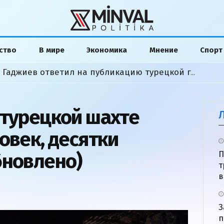
ство
В мире
Экономика
Мнение
Спорт
«Слова исказили»: Хикмет Гаджиев ответил на публикацию турецкой газеты
 турецкой шахте
овек, десятки
бновлено)
П
т
в
З
п