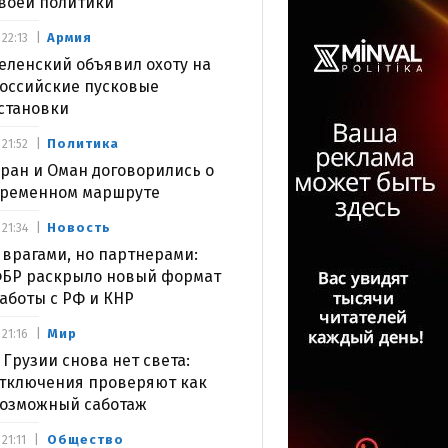
воей политики
Армия
22:13
еленский объявил охоту на
оссийские пусковые
становки
Политика
21:52
ран и Оман договорились о
ременном маршруте
Новость
21:34
 врагами, но партнерами:
БР раскрыло новый формат
аботы с РФ и КНР
Мир
21:16
 Грузии снова нет света:
тключения проверяют как
озможный саботаж
Общество
21:11