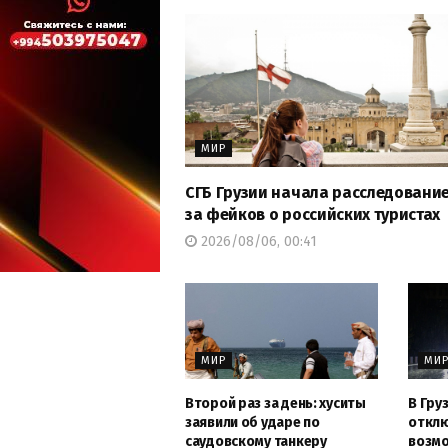
МИР
СГБ Грузии начала расследование
за фейков о российских туристах
2026/08/06, 00:41
МИР
МИ
Второй раз за день: хуситы
В Груз
заявили об ударе по
отклю
саудовскому танкеру
возм