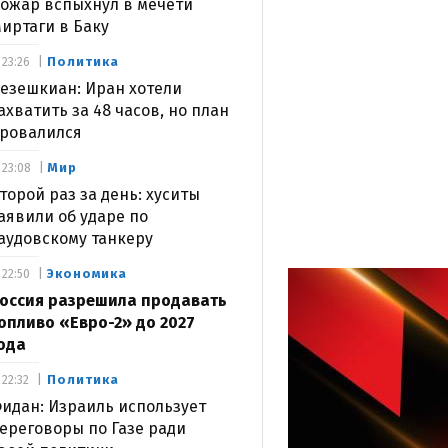
ожар вспыхнул в мечети
иртаги в Баку
Политика
23:26
езешкиан: Иран хотели
ахватить за 48 часов, но план
ровалился
Мир
23:08
торой раз за день: хуситы
аявили об ударе по
аудовскому танкеру
Экономика
22:50
оссия разрешила продавать
опливо «Евро-2» до 2027
ода
Политика
22:32
идан: Израиль использует
ереговоры по Газе ради