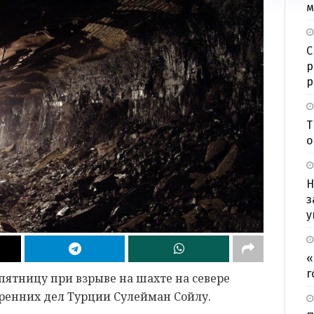
м
С
р
р
Т
о
Н
з
у
«
г
 пятницу при взрыве на шахте на севере
ренних дел Турции Сулейман Сойлу.