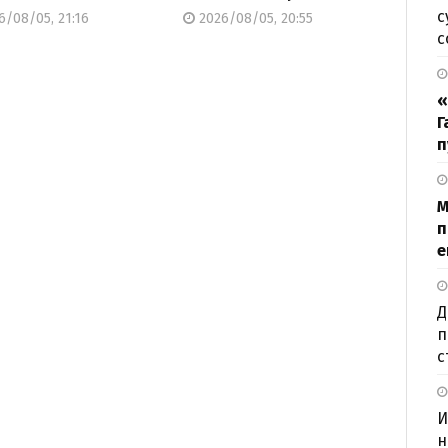
с
/08/05, 21:16
2026/08/05, 20:55
с
«
Г
п
М
п
е
Д
п
с
И
н