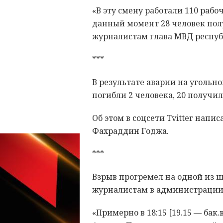
«В эту смену работали 110 рабоч
данный момент 28 человек полу
журналистам глава МВД респуб
***
В результате аварии на угольн
погибли 2 человека, 20 получи
Об этом в соцсети Tvitter нап
Фахраддин Годжа.
***
Взрыв прогремел на одной из ш
журналистам в администрации
«Примерно в 18:15 [19.15 — бак