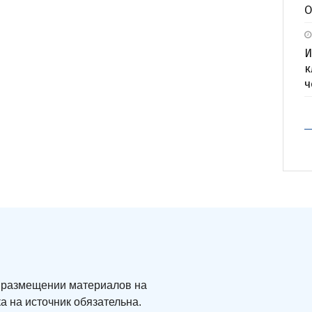
О
И
к
ч
ри размещении материалов на
а на источник обязательна.