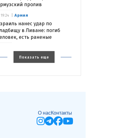
рмузский пролив
Армия
19:24
зраиль нанес удар по
ладбищу в Ливане: погиб
еловек, есть раненые
Показать еще
О нас
Контакты