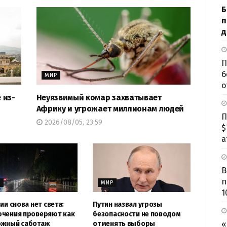
Б
п
д
П
б
МИР
о
 из-
Неуязвимый комар захватывает
Африку и угрожает миллионам людей
П
2026/08/05, 23:59
$
а
В
п
Р
МИР
1
ии снова нет света:
Путин назвал угрозы
чения проверяют как
безопасности не поводом
«
ожный саботаж
отменять выборы