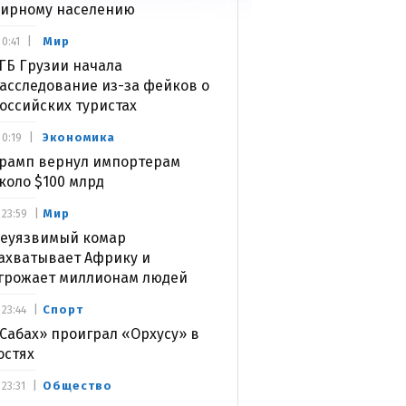
ирному населению
Мир
0:41
ГБ Грузии начала
асследование из-за фейков о
оссийских туристах
Экономика
0:19
рамп вернул импортерам
коло $100 млрд
Мир
23:59
еуязвимый комар
ахватывает Африку и
грожает миллионам людей
Спорт
23:44
Сабах» проиграл «Орхусу» в
остях
Общество
23:31