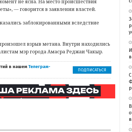
с
момент не ясна. На место происшествия
ты», — говорится в заявлении властей.
З
оказались заблокированными вследствие
р
у
 произошел взрыв метана. Внутри находились
И
алистам мэр города Амасра Реджаи Чакыр.
в
тий в нашем
Телеграм-
ПОДПИСАТЬСЯ
С
Ф
р
В
о
в