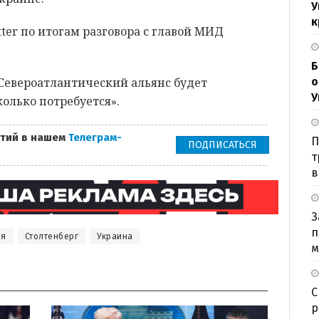
У
к
tter по итогам разговора с главой МИД
Б
 Североатлантический альянс будет
о
У
колько потребуется».
тий в нашем
Телеграм-
П
ПОДПИСАТЬСЯ
т
в
З
п
ия
Столтенберг
Украина
м
С
р