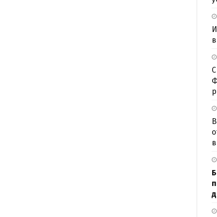
И
в
С
Ф
р
В
о
в
Б
п
д