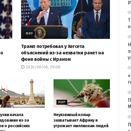
р
Т
о
МИР
Н
Трамп потребовал у Хегсета
з
 о
объяснений из-за нехватки ракет на
у
фоне войны с Ираном
2026/08/06, 09:08
«
г
П
Р
МИР
М
рузии начала
Неуязвимый комар
едование из-за
захватывает Африку и
П
в о российских
угрожает миллионам людей