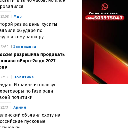
ахватить за 48 часов, но план
ровалился
Мир
23:08
торой раз за день: хуситы
аявили об ударе по
аудовскому танкеру
Экономика
22:50
оссия разрешила продавать
опливо «Евро-2» до 2027
ода
Политика
22:32
идан: Израиль использует
ереговоры по Газе ради
воей политики
Армия
22:13
еленский объявил охоту на
оссийские пусковые
становки