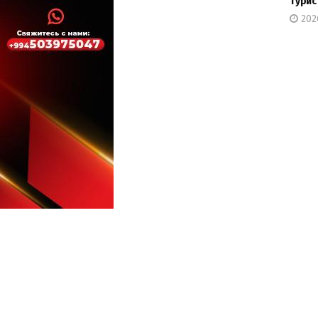
турис
202