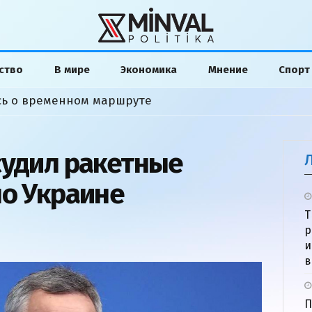
ство
В мире
Экономика
Мнение
Спорт
сь о временном маршруте
судил ракетные
по Украине
Т
р
и
в
П