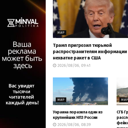
МИР
Трамп пригрозил тюрьмой
распространителям информации
нехватке ракет в США
2026/08/06, 09:41
МИР
МИ
Украина поразила один из
СГБ Г
крупнейших НПЗ России
рассл
фейко
2026/08/06, 08:39