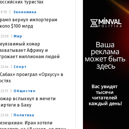
оссийских туристах
Экономика
0:19
рамп вернул импортерам
коло $100 млрд
Мир
23:59
еуязвимый комар
ахватывает Африку и
грожает миллионам людей
Спорт
23:44
Сабах» проиграл «Орхусу» в
остях
Общество
23:31
ожар вспыхнул в мечети
иртаги в Баку
Политика
23:26
езешкиан: Иран хотели