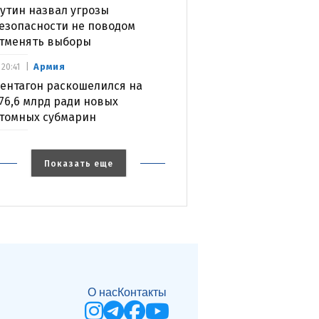
утин назвал угрозы
езопасности не поводом
тменять выборы
Армия
20:41
ентагон раскошелился на
76,6 млрд ради новых
томных субмарин
Показать еще
О нас
Контакты