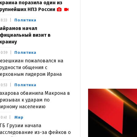
краина поразила один из
рупнейших НПЗ России
Политика
8:33
айрамов начал
фициальный визит в
краину
Политика
0:59
езешкиан пожаловался на
рудности общения с
ерховным лидером Ирана
Политика
0:53
ахарова обвинила Макрона в
ризывах к ударам по
ирному населению
Мир
0:41
ГБ Грузии начала
асследование из-за фейков о