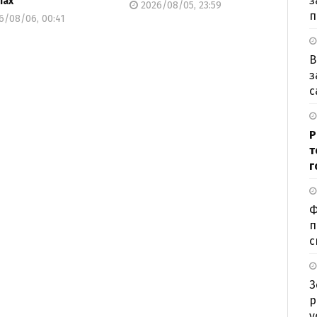
з
тах
2026/08/05, 23:59
п
6/08/06, 00:41
В
з
с
Р
т
г
Ф
п
с
З
р
у