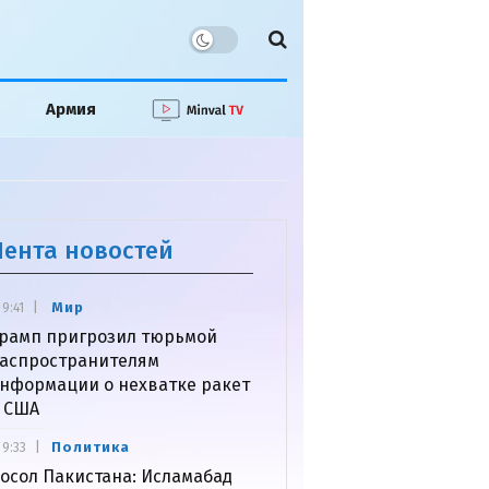
Армия
Лента новостей
Мир
9:41
рамп пригрозил тюрьмой
аспространителям
нформации о нехватке ракет
 США
Политика
9:33
осол Пакистана: Исламабад