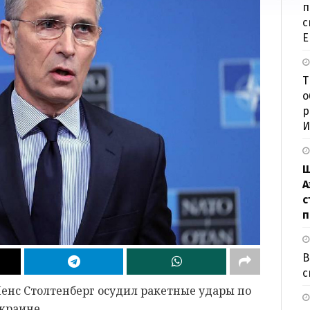
п
с
Е
Т
о
р
И
Ш
А
с
п
В
с
енс Столтенберг осудил ракетные удары по
краине.