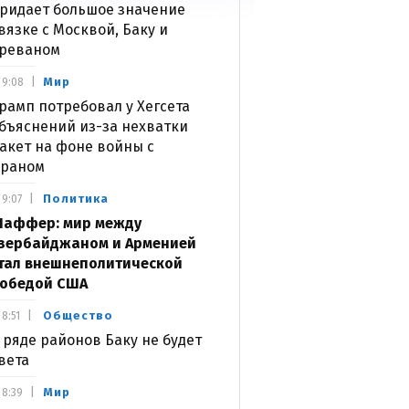
ридает большое значение
вязке с Москвой, Баку и
реваном
Мир
9:08
рамп потребовал у Хегсета
бъяснений из-за нехватки
акет на фоне войны с
раном
Политика
9:07
аффер: мир между
зербайджаном и Арменией
тал внешнеполитической
обедой США
Общество
8:51
 ряде районов Баку не будет
вета
Мир
8:39