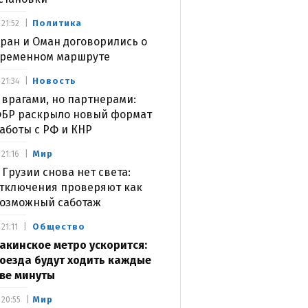
Политика
21:52
ран и Оман договорились о
ременном маршруте
Новость
21:34
 врагами, но партнерами:
БР раскрыло новый формат
аботы с РФ и КНР
Мир
21:16
 Грузии снова нет света:
тключения проверяют как
озможный саботаж
Общество
21:11
акинское метро ускорится:
оезда будут ходить каждые
ве минуты
Мир
20:55