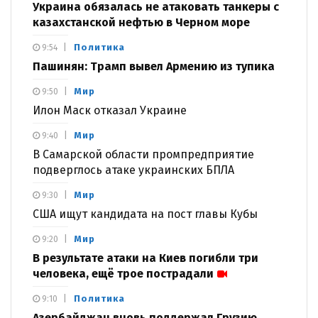
Украина обязалась не атаковать танкеры с
казахстанской нефтью в Черном море
Политика
9:54
Пашинян: Трамп вывел Армению из тупика
Мир
9:50
Илон Маск отказал Украине
Мир
9:40
В Самарской области промпредприятие
подверглось атаке украинских БПЛА
Мир
9:30
США ищут кандидата на пост главы Кубы
Мир
9:20
В результате атаки на Киев погибли три
человека, ещё трое пострадали
Политика
9:10
Азербайджан вновь поддержал Грузию