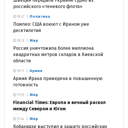
Швеция передала Украине судно из
российского «теневого флота»
Политика
18:27
Помпео: США воюют с Ираном уже
десятилетия
Мир
18:13
Россия уничтожила более миллиона
квадратных метров складов в Киевской
области
Армия
18:11
Армия Ирака приведена в повышенную
готовность
Мир
17:59
Financial Times: Европа и вечный раскол
между Севером и Югом
Мир
17:44
Кобахидзе выступил в защиту российских