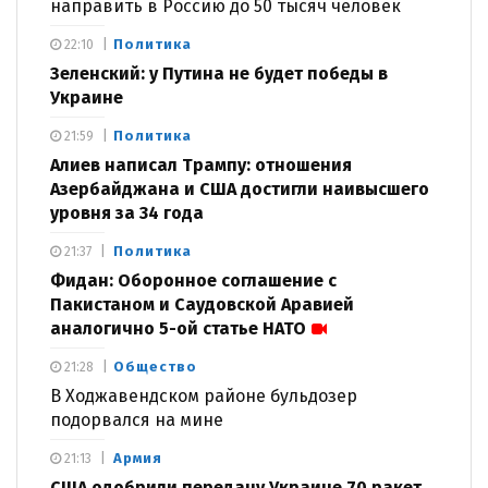
направить в Россию до 50 тысяч человек
Политика
22:10
Зеленский: у Путина не будет победы в
Украине
Политика
21:59
Алиев написал Трампу: отношения
Азербайджана и США достигли наивысшего
уровня за 34 года
Политика
21:37
Фидан: Оборонное соглашение с
Пакистаном и Саудовской Аравией
аналогично 5-ой статье НАТО
Общество
21:28
В Ходжавендском районе бульдозер
подорвался на мине
Армия
21:13
США одобрили передачу Украине 70 ракет