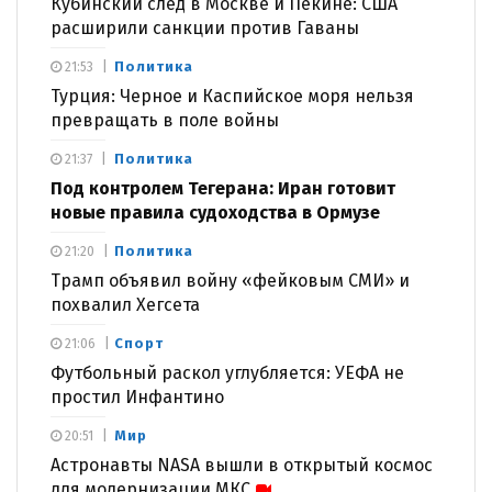
Кубинский след в Москве и Пекине: США
расширили санкции против Гаваны
Политика
21:53
Турция: Черное и Каспийское моря нельзя
превращать в поле войны
Политика
21:37
Под контролем Тегерана: Иран готовит
новые правила судоходства в Ормузе
Политика
21:20
Трамп объявил войну «фейковым СМИ» и
похвалил Хегсета
Спорт
21:06
Футбольный раскол углубляется: УЕФА не
простил Инфантино
Мир
20:51
Астронавты NASA вышли в открытый космос
для модернизации МКС