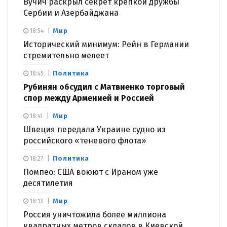
Вучич раскрыл секрет крепкой дружбы
Сербии и Азербайджана
Мир
18:54
Исторический минимум: Рейн в Германии
стремительно мелеет
Политика
18:45
Рубинян обсудил с Матвиенко торговый
спор между Арменией и Россией
Мир
18:41
Швеция передала Украине судно из
российского «теневого флота»
Политика
18:27
Помпео: США воюют с Ираном уже
десятилетия
Мир
18:13
Россия уничтожила более миллиона
квадратных метров складов в Киевской