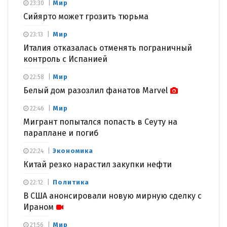
Мир
23:30
Сийярто может грозить тюрьма
Мир
23:13
Италия отказалась отменять пограничный
контроль с Испанией
Мир
22:58
Белый дом разозлил фанатов Marvel
Мир
22:46
Мигрант попытался попасть в Сеуту на
параплане и погиб
Экономика
22:24
Китай резко нарастил закупки нефти
Политика
22:12
В США анонсировали новую мирную сделку с
Ираном
Мир
21:56