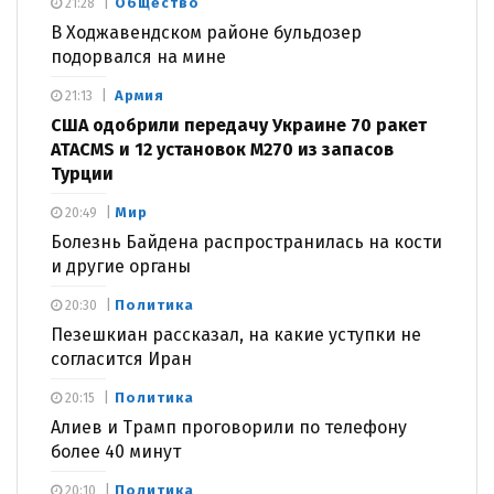
Общество
21:28
В Ходжавендском районе бульдозер
подорвался на мине
Армия
21:13
США одобрили передачу Украине 70 ракет
ATACMS и 12 установок M270 из запасов
Турции
Мир
20:49
Болезнь Байдена распространилась на кости
и другие органы
Политика
20:30
Пезешкиан рассказал, на какие уступки не
согласится Иран
Политика
20:15
Алиев и Трамп проговорили по телефону
более 40 минут
Политика
20:10