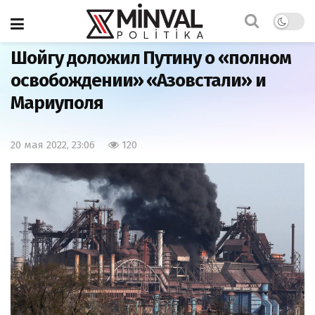
Главная
Армия
Шойгу доложил Путину о «полном
освобождении» «Азовстали» и
Мариуполя
20 мая 2022, 23:06
120