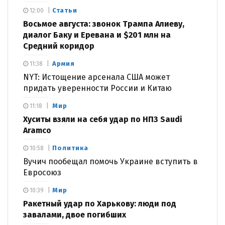
Статьи
12:00
Восьмое августа: звонок Трампа Алиеву,
диалог Баку и Еревана и $201 млн на
Средний коридор
Армия
11:38
NYT: Истощение арсенала США может
придать уверенности России и Китаю
Мир
11:18
Хуситы взяли на себя удар по НПЗ Saudi
Aramco
Политика
10:58
Вучич пообещал помочь Украине вступить в
Евросоюз
Мир
10:39
Ракетный удар по Харькову: люди под
завалами, двое погибших