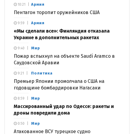
Армия
10:21
Пентагон торопит оружейников США
Армия
9:59
«Мы сделали все»: Финляндия отказала
Украине в дополнительных ракетах
Мир
9:40
Пожар вспыхнул на объекте Saudi Aramco в
Саудовской Аравии
Политика
9:21
Премьер Японии промолчала о США на
годовщине бомбардировки Нагасаки
Мир
8:59
Массированный удар по Одессе: ракеты и
дроны повредили дома
Мир
0:50
Атакованное ВСУ турецкое судно