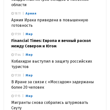
области
Армия
18:11
Армия Ирака приведена в повышенную
готовность
Мир
17:59
Financial Times: Европа и вечный раскол
между Севером и Югом
Мир
17:44
Кобахидзе выступил в защиту российских
туристов
Мир
17:30
В Иране за связи с «Моссадом» задержаны
более 20 человек
Мир
17:15
Мигранты снова собрались штурмовать
Сеуту