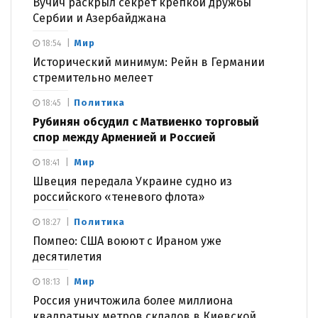
Вучич раскрыл секрет крепкой дружбы
Сербии и Азербайджана
Мир
18:54
Исторический минимум: Рейн в Германии
стремительно мелеет
Политика
18:45
Рубинян обсудил с Матвиенко торговый
спор между Арменией и Россией
Мир
18:41
Швеция передала Украине судно из
российского «теневого флота»
Политика
18:27
Помпео: США воюют с Ираном уже
десятилетия
Мир
18:13
Россия уничтожила более миллиона
квадратных метров складов в Киевской