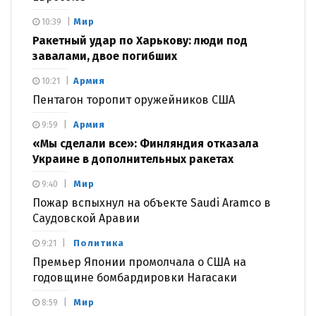
Мир
10:39
Ракетный удар по Харькову: люди под
завалами, двое погибших
Армия
10:21
Пентагон торопит оружейников США
Армия
9:59
«Мы сделали все»: Финляндия отказала
Украине в дополнительных ракетах
Мир
9:40
Пожар вспыхнул на объекте Saudi Aramco в
Саудовской Аравии
Политика
9:21
Премьер Японии промолчала о США на
годовщине бомбардировки Нагасаки
Мир
8:59