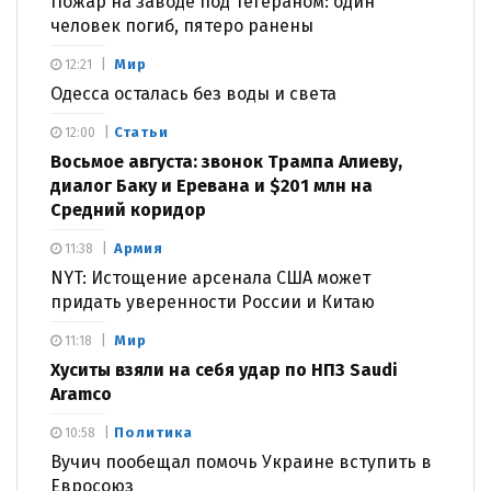
Пожар на заводе под Тегераном: один
человек погиб, пятеро ранены
Мир
12:21
Одесса осталась без воды и света
Статьи
12:00
Восьмое августа: звонок Трампа Алиеву,
диалог Баку и Еревана и $201 млн на
Средний коридор
Армия
11:38
NYT: Истощение арсенала США может
придать уверенности России и Китаю
Мир
11:18
Хуситы взяли на себя удар по НПЗ Saudi
Aramco
Политика
10:58
Вучич пообещал помочь Украине вступить в
Евросоюз