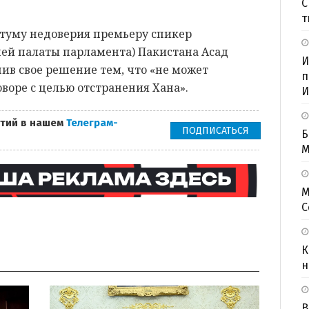
С
т
отуму недоверия премьеру спикер
ей палаты парламента) Пакистана Асад
И
нив свое решение тем, что «не может
п
оворе с целью отстранения Хана».
И
тий в нашем
Телеграм-
ПОДПИСАТЬСЯ
Б
M
М
С
К
н
В