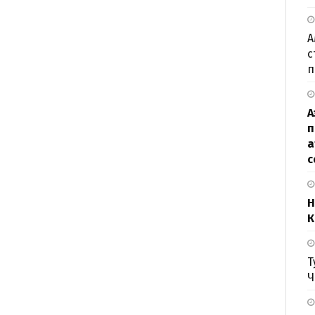
А
с
п
А
п
а
с
Н
К
Т
Ч