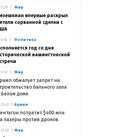
Мир
0:29
езешкиан впервые раскрыл
етали сорванной сделки с
США
Политика
0:14
сполняется год со дня
сторической вашингтонской
стречи
Мир
0:02
рамп обжалует запрет на
троительство бального зала
 Белом доме
Армия
23:43
ентагон потратит $400 млн
а лазеры против дронов
Мир
23:30