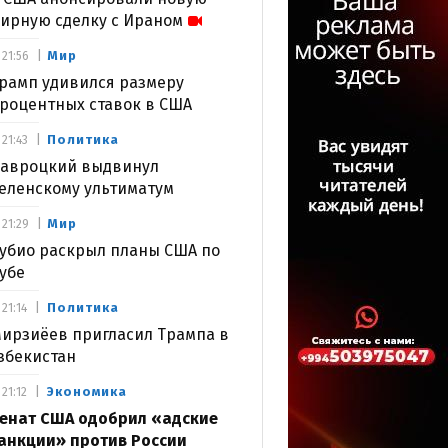
ирную сделку с Ираном
Мир
21:56
рамп удивился размеру
роцентных ставок в США
Политика
21:43
авроцкий выдвинул
еленскому ультиматум
Мир
21:29
убио раскрыл планы США по
убе
Политика
21:14
ирзиёев пригласил Трампа в
збекистан
Экономика
21:12
енат США одобрил «адские
анкции» против России