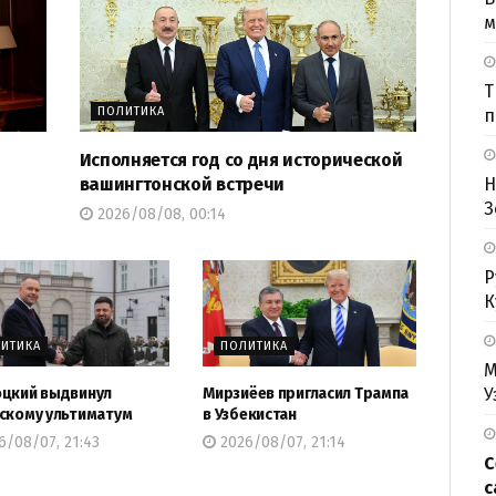
м
Т
ПОЛИТИКА
п
Исполняется год со дня исторической
вашингтонской встречи
Н
З
2026/08/08, 00:14
Р
К
ИТИКА
ПОЛИТИКА
М
У
цкий выдвинул
Мирзиёев пригласил Трампа
скому ультиматум
в Узбекистан
/08/07, 21:43
2026/08/07, 21:14
С
с