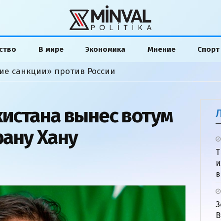
ство
В мире
Экономика
Мнение
Спорт
ие санкции» против России
истана вынес вотум
ану Хану
Т
и
в
З
В