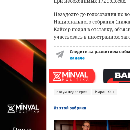
при необходимых 172 голосах.
Незадолго до голосования по в
Национального собрания (нижн
Кайсер подал в отставку, объяс
участвовать в иностранном заг
Следите за развитием собы
канале
вотум недоверия
Имран Хан
Из этой
рубрики