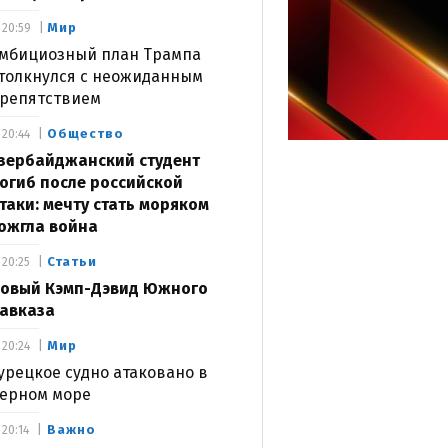
Мир
20:59
мбициозный план Трампа
толкнулся с неожиданным
репятствием
Общество
20:44
зербайджанский студент
огиб после российской
таки: мечту стать моряком
ожгла война
Статьи
20:25
овый Кэмп-Дэвид Южного
авказа
Мир
20:24
урецкое судно атаковано в
ерном море
Важно
20:14