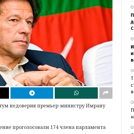
П
д
И
и
в
Т
с
в
отум недоверия премьер-министру Имрану
П
н
ение проголосовали 174 члена парламента