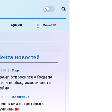
Армия
Лента новостей
Мир
1:00
рамп отпросился у Госдепа
з-за необходимости вести
ойну
Политика
0:38
еленский встретился с
учичем