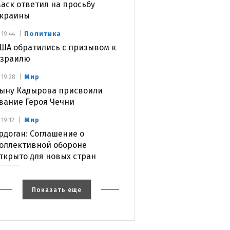
аск ответил на просьбу
краины
Политика
19:44
ША обратились с призывом к
зраилю
Мир
19:28
ыну Кадырова присвоили
вание Героя Чечни
Мир
19:12
рдоган: Соглашение о
оллективной обороне
ткрыто для новых стран
Показать еще