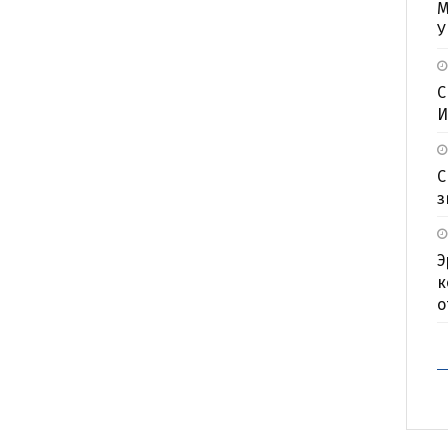
М
У
С
И
С
з
Э
к
о