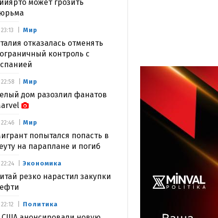
ийярто может грозить
юрьма
Мир
23:13
талия отказалась отменять
ограничный контроль с
спанией
Мир
22:58
елый дом разозлил фанатов
arvel
Мир
22:46
игрант попытался попасть в
еуту на параплане и погиб
Экономика
22:24
итай резко нарастил закупки
ефти
Политика
22:12
 США анонсировали новую