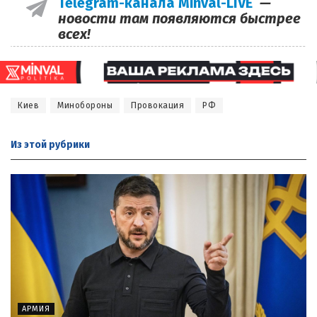
Telegram-канала Minval-LIVE
—
новости там появляются быстрее
всех!
Киев
Минобороны
Провокация
РФ
Из этой
рубрики
АРМИЯ