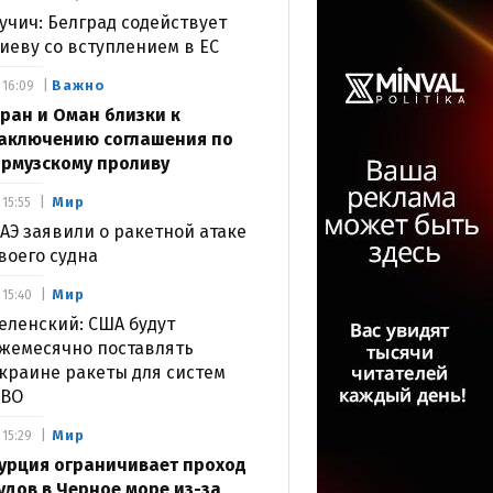
учич: Белград содействует
иеву со вступлением в ЕС
Важно
16:09
ран и Оман близки к
аключению соглашения по
рмузскому проливу
Мир
15:55
АЭ заявили о ракетной атаке
воего судна
Мир
15:40
еленский: США будут
жемесячно поставлять
краине ракеты для систем
ВО
Мир
15:29
урция ограничивает проход
удов в Черное море из-за