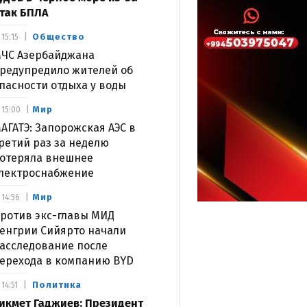
так БПЛА
Общество
15:15
ЧС Азербайджана
редупредило жителей об
пасности отдыха у воды
Мир
15:00
АГАТЭ: Запорожская АЭС в
ретий раз за неделю
отеряла внешнее
лектроснабжение
Мир
14:56
ротив экс-главы МИД
енгрии Сийярто начали
асследование после
ерехода в компанию BYD
Политика
14:51
икмет Гаджиев: Президент