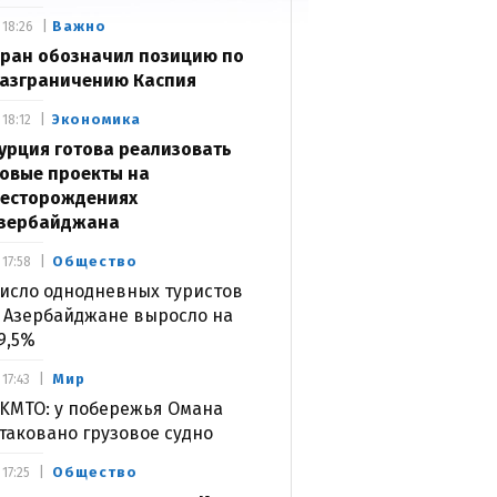
Важно
18:26
ран обозначил позицию по
азграничению Каспия
Экономика
18:12
урция готова реализовать
овые проекты на
есторождениях
зербайджана
Общество
17:58
исло однодневных туристов
 Азербайджане выросло на
9,5%
Мир
17:43
KMTO: у побережья Омана
таковано грузовое судно
Общество
17:25