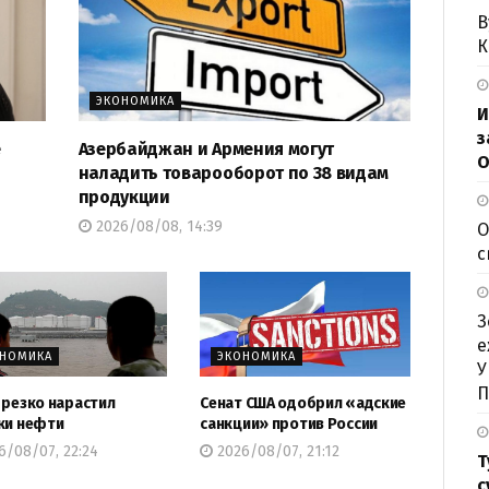
В
К
ЭКОНОМИКА
И
з
е
Азербайджан и Армения могут
О
наладить товарооборот по 38 видам
продукции
2026/08/08, 14:39
О
с
З
е
ОНОМИКА
ЭКОНОМИКА
У
П
 резко нарастил
Сенат США одобрил «адские
ки нефти
санкции» против России
/08/07, 22:24
2026/08/07, 21:12
Т
с