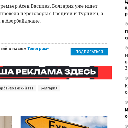
Д
ремьер Асен Василев, Болгария уже ищет
д
 провела переговоры с Грецией и Турцией, а
р
 в Азербайджане.
П
с
тий в нашем
Телеграм-
ПОДПИСАТЬСЯ
Н
в
З
К
ербайджанский газ
Болгария
о
М
о