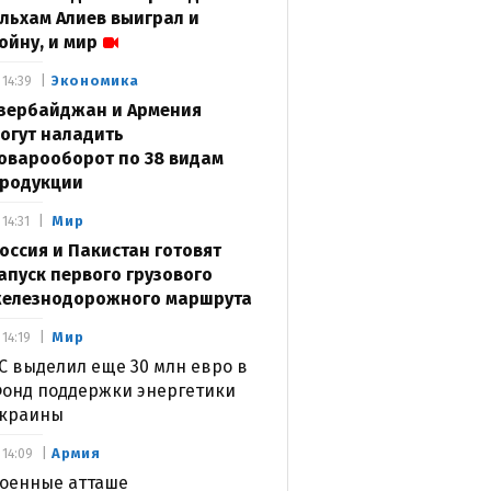
льхам Алиев выиграл и
ойну, и мир
Экономика
14:39
зербайджан и Армения
огут наладить
оварооборот по 38 видам
родукции
Мир
14:31
оссия и Пакистан готовят
апуск первого грузового
елезнодорожного маршрута
Мир
14:19
С выделил еще 30 млн евро в
онд поддержки энергетики
краины
Армия
14:09
оенные атташе