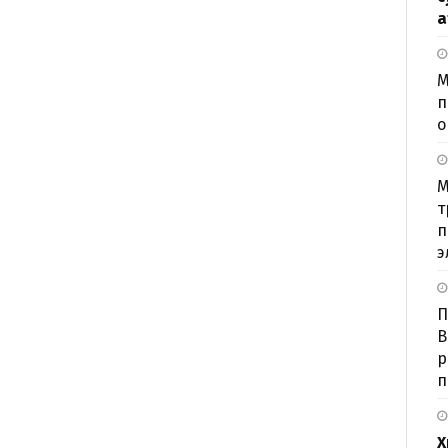
а
М
п
о
М
т
п
э
П
В
р
п
Х