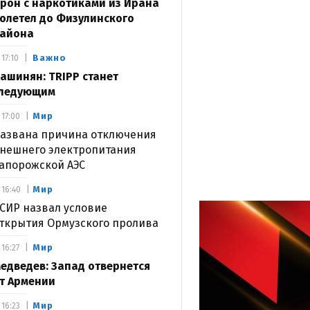
рон с наркотиками из Ирана
олетел до Физулинского
айона
Важно
17:10
ашинян: TRIPP станет
ледующим
Мир
17:00
азвана причина отключения
нешнего электропитания
апорожской АЭС
Мир
16:40
СИР назвал условие
ткрытия Ормузского пролива
Мир
16:27
едведев: Запад отвернется
т Армении
Мир
16:23