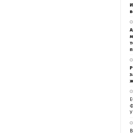
И
в
А
м
т
п
Р
з
ж
Е
Ф
У
В