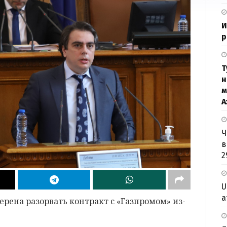
И
р
Т
н
м
А
Ч
в
2
U
а
ерена разорвать контракт с «Газпромом» из-