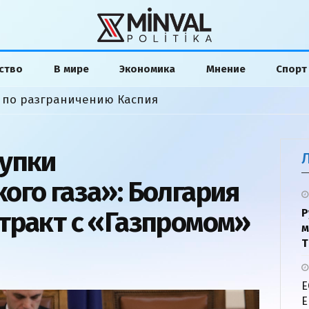
ство
В мире
Экономика
Мнение
Спорт
 по разграничению Каспия
упки
ого газа»: Болгария
тракт с «Газпромом»
Р
м
Т
Е
Е