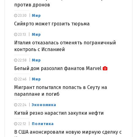
против дронов
Мир
23:30
Сийярто может грозить тюрьма
Мир
23:13
Италия отказалась отменять пограничный
контроль с Испанией
Мир
22:58
Белый дом разозлил фанатов Marvel
Мир
22:46
Мигрант попытался попасть в Сеуту на
параплане и погиб
Экономика
22:24
Китай резко нарастил закупки нефти
Политика
22:12
В США анонсировали новую мирную сделку с