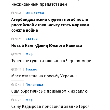
неожиданным препятствием
Общество
20:44
Азербайджанский студент погиб после
российской атаки: мечту стать моряком
сожгла война
Статьи
20:25
Новый Кэмп-Дэвид Южного Кавказа
Мир
20:24
Турецкое судно атаковано в Черном море
Важно
20:14
Маск ответил на просьбу Украины
Политика
19:44
США обратились с призывом к Израилю
Мир
19:28
Сыну Кадырова присвоили звание Героя