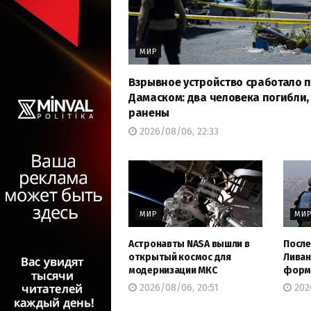
МИР
Взрывное устройство сработало 
Дамаском: два человека погибли, 
ранены
2026/08/06, 22:33
МИР
МИ
Астронавты NASA вышли в
После
открытый космос для
Ливан
модернизации МКС
форму
2026/08/06, 20:51
202