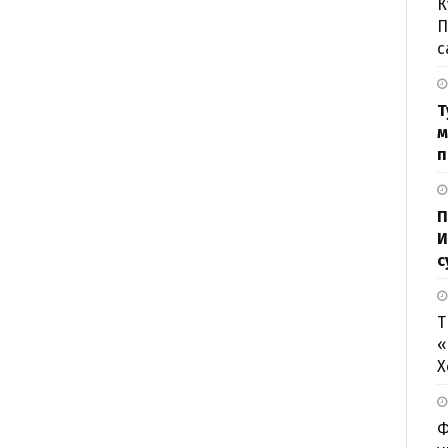
К
П
с
Т
м
п
П
И
с
Т
«
Х
Ф