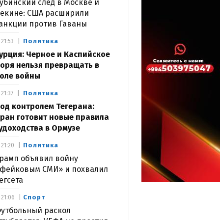
убинский след в Москве и
екине: США расширили
анкции против Гаваны
Политика
21:53
урция: Черное и Каспийское
оря нельзя превращать в
оле войны
Политика
21:37
од контролем Тегерана:
ран готовит новые правила
удоходства в Ормузе
Политика
21:20
рамп объявил войну
фейковым СМИ» и похвалил
егсета
Спорт
21:06
утбольный раскол