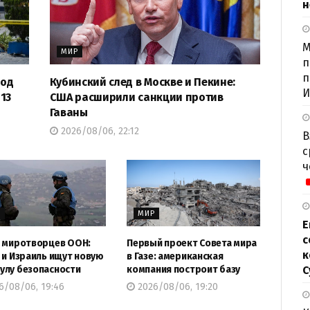
н
М
МИР
п
п
под
Кубинский след в Москве и Пекине:
И
13
США расширили санкции против
Гаваны
2026/08/06, 22:12
В
с
ч
Р
МИР
Е
с
 миротворцев ООН:
Первый проект Совета мира
к
 и Израиль ищут новую
в Газе: американская
С
лу безопасности
компания построит базу
6/08/06, 19:46
2026/08/06, 19:20