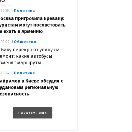
АЭ
Политика
20:16
осква пригрозила Еревану:
уристам могут посоветовать
е ехать в Армению
Общество
20:09
 Баку перекроют улицу на
емонт: какие автобусы
зменят маршруты
Политика
20:04
айрамов в Киеве обсудил с
удановым региональную
езопасность
Показать еще