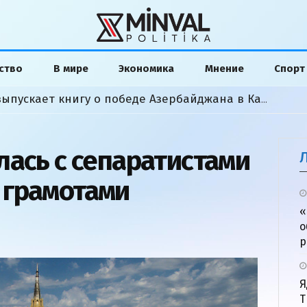
ство
В мире
Экономика
Мнение
Спорт
Американский аналитик выпускает книгу о победе Азербайджана в Карабахской войне
лась с сепаратистами
 грамотами
«
о
р
Я
Т