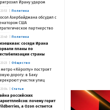
ригрозил Ирану ударом
Политика
23:53
осол Азербайджана обсудил с
енатором США
тратегическое партнерство
Политика
23:40
езешкиан: соседи Ирана
орвали планы по
естабилизации страны
Общество
23:23
 метро «Кёроглу» построят
овую дорогу: в Баку
ерекроют участки улиц
Статьи
23:04
айна российских
аркетплейсов: почему горит
ildberries, а Ozon остается