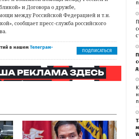
п
бликой» и Договора о дружбе,
мощи между Российской Федерацией и т.н.
П
ой», сообщает пресс-служба российского
с
ва.
с
тий в нашем
Телеграм-
ПОДПИСАТЬСЯ
П
с
д
К
н
п
Т
м
W