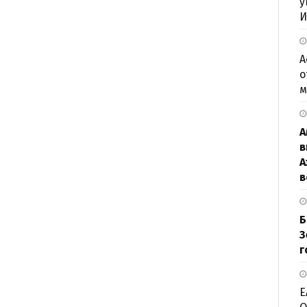
у
И
А
о
м
А
в
А
в
Б
З
г
Е