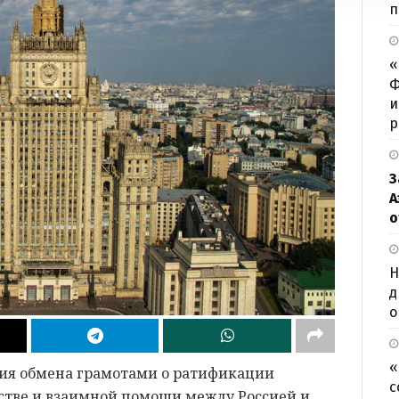
п
«
Ф
и
р
З
А
о
Н
д
о
«
ия обмена грамотами о ратификации
с
естве и взаимной помощи между Россией и