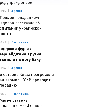
редупреждением
Армия
0:45
Прямое попадание»:
едоров рассказал об
спытании украинской
акеты
Политика
0:29
адержки фур из
зербайджана: Грузия
тветила на ноту Баку
Армия
0:14
а острове Кешм прогремели
ва взрыва: КСИР проводит
перацию
Политика
0:09
Мы не связаны
оглашением»: Израиль