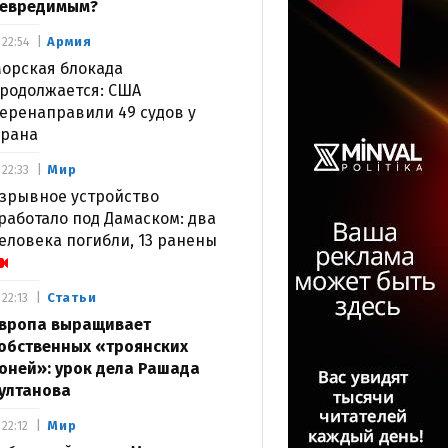
евредимым?
Армия
22:54
орская блокада
родолжается: США
еренаправили 49 судов у
рана
Мир
22:33
зрывное устройство
работало под Дамаском: два
еловека погибли, 13 ранены
Статьи
22:13
вропа выращивает
обственных «троянских
оней»: урок дела Рашада
ултанова
Мир
22:12