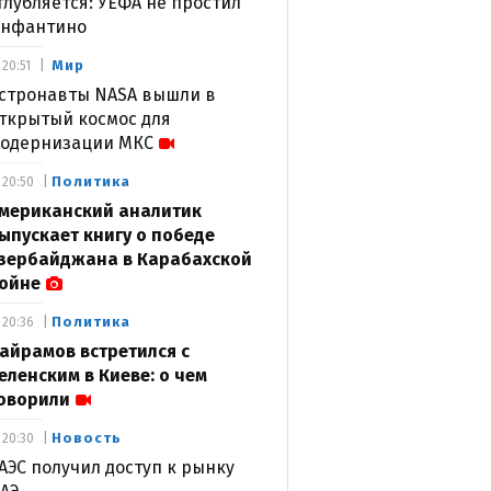
глубляется: УЕФА не простил
нфантино
Мир
20:51
стронавты NASA вышли в
ткрытый космос для
одернизации МКС
Политика
20:50
мериканский аналитик
ыпускает книгу о победе
зербайджана в Карабахской
ойне
Политика
20:36
айрамов встретился с
еленским в Киеве: о чем
оворили
Новость
20:30
АЭС получил доступ к рынку