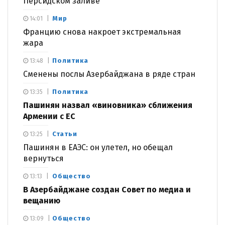
Персидском заливе
Мир
14:01
Францию снова накроет экстремальная
жара
Политика
13:48
Сменены послы Азербайджана в ряде стран
Политика
13:35
Пашинян назвал «виновника» сближения
Армении с ЕС
Статьи
13:25
Пашинян в ЕАЭС: он улетел, но обещал
вернуться
Общество
13:13
В Азербайджане создан Совет по медиа и
вещанию
Общество
13:09