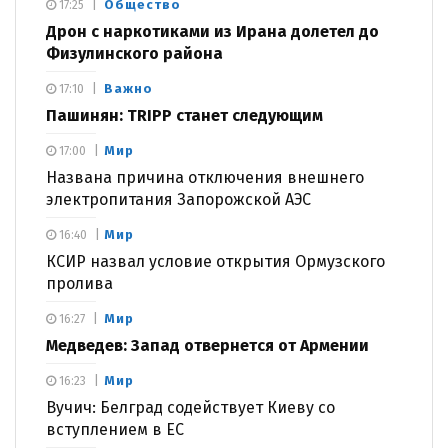
Общество
17:25
Дрон с наркотиками из Ирана долетел до
Физулинского района
Важно
17:10
Пашинян: TRIPP станет следующим
Мир
17:00
Названа причина отключения внешнего
электропитания Запорожской АЭС
Мир
16:40
КСИР назвал условие открытия Ормузского
пролива
Мир
16:27
Медведев: Запад отвернется от Армении
Мир
16:23
Вучич: Белград содействует Киеву со
вступлением в ЕС