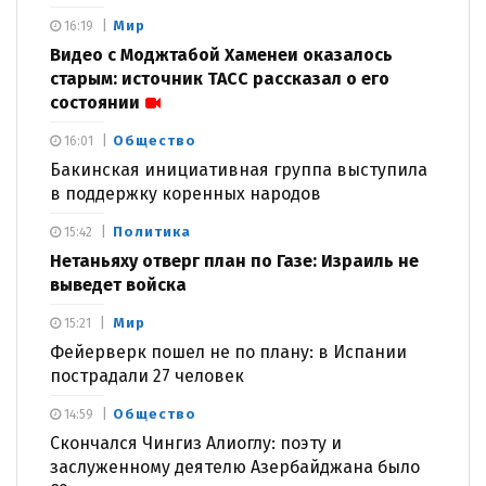
Мир
16:19
Видео с Моджтабой Хаменеи оказалось
старым: источник ТАСС рассказал о его
состоянии
Общество
16:01
Бакинская инициативная группа выступила
в поддержку коренных народов
Политика
15:42
Нетаньяху отверг план по Газе: Израиль не
выведет войска
Мир
15:21
Фейерверк пошел не по плану: в Испании
пострадали 27 человек
Общество
14:59
Скончался Чингиз Алиоглу: поэту и
заслуженному деятелю Азербайджана было