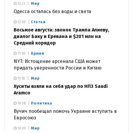
Мир
12:21
Одесса осталась без воды и света
Статьи
12:00
Восьмое августа: звонок Трампа Алиеву,
диалог Баку и Еревана и $201 млн на
Средний коридор
Армия
11:38
NYT: Истощение арсенала США может
придать уверенности России и Китаю
Мир
11:18
Хуситы взяли на себя удар по НПЗ Saudi
Aramco
Политика
10:58
Вучич пообещал помочь Украине вступить в
Евросоюз
Мир
10:39