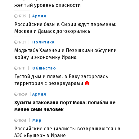
желтый уровень опасности
Армия
17:39
Российские базы в Сирии ждут перемены:
Москва и Дамаск договорились
Политика
17:21
Моджтаба Хаменеи и Пезешкиан обсудили
войну и экономику Ирана
Общество
17:11
Густой дым и пламя: в Баку загорелась
территория с резервуарами
Армия
16:59
Хуситы атаковали порт Моха: погибли не
менее семи человек
Мир
16:41
Российские специалисты возвращаются на
АЭС «Бушер» в Иране