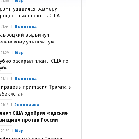
Мир
21:56
рамп удивился размеру
роцентных ставок в США
Политика
21:43
авроцкий выдвинул
еленскому ультиматум
Мир
21:29
убио раскрыл планы США по
убе
Политика
21:14
ирзиёев пригласил Трампа в
збекистан
Экономика
21:12
енат США одобрил «адские
анкции» против России
Мир
20:59