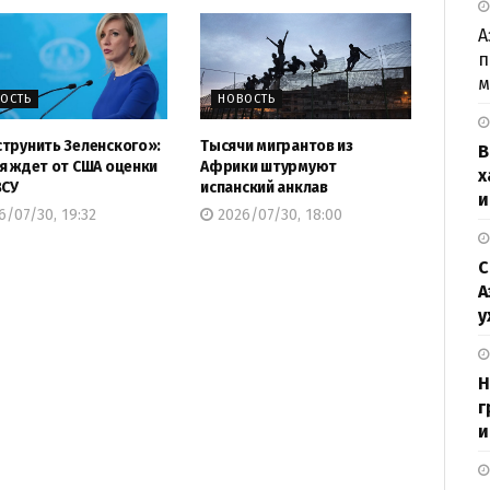
А
п
м
ОСТЬ
НОВОСТЬ
трунить Зеленского»:
Тысячи мигрантов из
В
я ждет от США оценки
Африки штурмуют
х
ВСУ
испанский анклав
и
/07/30, 19:32
2026/07/30, 18:00
С
А
у
Н
г
и