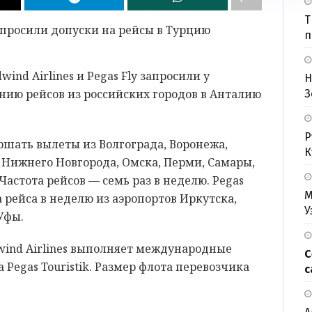
Т
п
nd Airlines и Pegas Fly запросили у
Н
нию рейсов из российских городов в Анталию
З
Р
ершать вылеты из Волгограда, Воронежа,
К
, Нижнего Новгорода, Омска, Перми, Самары,
Частота рейсов — семь раз в неделю. Pegas
М
 рейса в неделю из аэропортов Иркутска,
У
Уфы.
ind Airlines выполняет международные
С
Pegas Touristik. Размер флота перевозчика
с