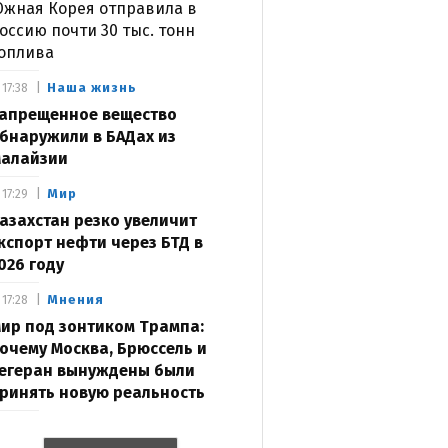
жная Корея отправила в
оссию почти 30 тыс. тонн
оплива
Наша жизнь
17:38
апрещенное вещество
бнаружили в БАДах из
алайзии
Мир
17:29
азахстан резко увеличит
кспорт нефти через БТД в
026 году
Мнения
17:28
ир под зонтиком Трампа:
очему Москва, Брюссель и
егеран вынуждены были
ринять новую реальность