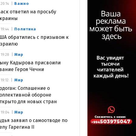
Важно
20:14
аск ответил на просьбу
краины
Политика
19:44
ША обратились с призывом к
зраилю
Мир
19:28
ыну Кадырова присвоили
вание Героя Чечни
Мир
19:12
рдоган: Соглашение о
оллективной обороне
ткрыто для новых стран
Мир
19:04
удья заявил о самоотводе по
елу Гарегина II