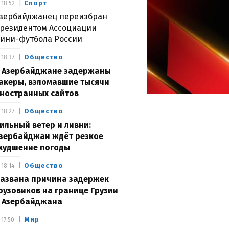
Спорт
18:52
зербайджанец переизбран
резидентом Ассоциации
ини-футбола России
Общество
18:37
 Азербайджане задержаны
акеры, взломавшие тысячи
ностранных сайтов
Общество
18:27
ильный ветер и ливни:
зербайджан ждёт резкое
худшение погоды
Общество
18:14
азвана причина задержек
рузовиков на границе Грузии
 Азербайджана
Мир
17:50