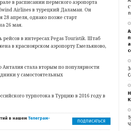
А
феврале в расписании пермского аэропорта
с
wind Airlines в турецкий Даламан. Он
п
 28 апреля, однако позже старт
а 26 мая.
А
п
 рейсов в интересах Pegas Touristik. Штаб
а
жена в красноярском аэропорту Емельяново,
с
то Анталия стала вторым по популярности
З
дники у самостоятельных
С
Н
ссийского турпотока в Турцию в 2016 году в
К
Т
тий в нашем
Телеграм-
ПОДПИСАТЬСЯ
Ч