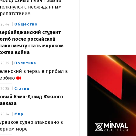
мбициозный план Трампа
толкнулся с неожиданным
репятствием
Общество
20:44
зербайджанский студент
огиб после российской
таки: мечту стать моряком
ожгла война
Политика
20:39
еленский впервые прибыл в
ербию
Статьи
20:25
овый Кэмп-Дэвид Южного
авказа
Мир
20:24
урецкое судно атаковано в
ерном море