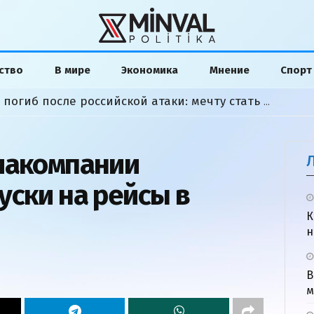
ство
В мире
Экономика
Мнение
Спорт
Азербайджанский студент погиб после российской атаки: мечту стать моряком сожгла война
иакомпании
уски на рейсы в
К
н
В
м