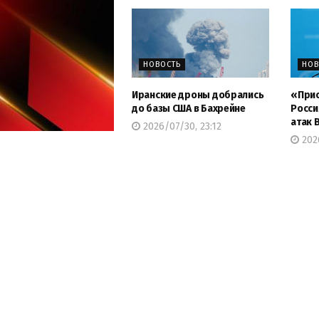
НОВОСТЬ
НОВ
Иранские дроны добрались
«Прис
до базы США в Бахрейне
Росси
атак 
2026/07/30, 23:12
2026