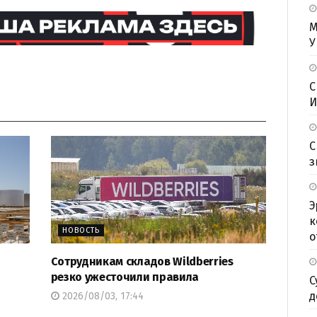
М
У
С
И
С
з
Э
к
НОВОСТЬ
о
Сотрудникам складов Wildberries
резко ужесточили правила
С
д
2026/08/03, 17:44