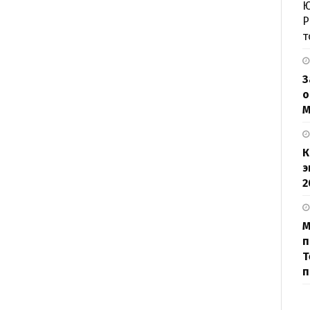
Ю
Р
т
З
о
М
К
э
2
М
п
Т
п