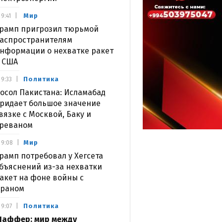
Мир
9:41
рамп пригрозил тюрьмой
аспространителям
нформации о нехватке ракет
 США
Политика
9:33
осол Пакистана: Исламабад
ридает большое значение
вязке с Москвой, Баку и
реваном
Мир
9:08
рамп потребовал у Хегсета
бъяснений из-за нехватки
акет на фоне войны с
раном
Политика
9:07
аффер: мир между