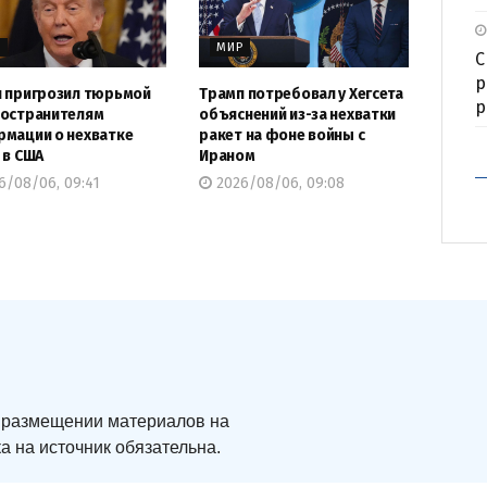
Р
МИР
С
р
 пригрозил тюрьмой
Трамп потребовал у Хегсета
р
остранителям
объяснений из-за нехватки
мации о нехватке
ракет на фоне войны с
 в США
Ираном
6/08/06, 09:41
2026/08/06, 09:08
ри размещении материалов на
а на источник обязательна.