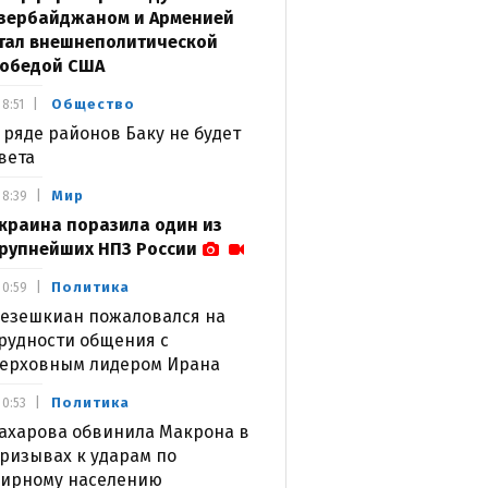
зербайджаном и Арменией
тал внешнеполитической
обедой США
Общество
8:51
 ряде районов Баку не будет
вета
Мир
8:39
краина поразила один из
рупнейших НПЗ России
Политика
0:59
езешкиан пожаловался на
рудности общения с
ерховным лидером Ирана
Политика
0:53
ахарова обвинила Макрона в
ризывах к ударам по
ирному населению