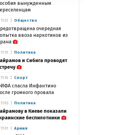
особия вынужденным
ереселенцам
Общество
11:25
редотвращена очередная
опытка ввоза наркотиков из
рана
Политика
11:19
айрамов и Сибига проводят
стречу
Спорт
11:16
ИФА спасла Инфантино
осле громкого провала
Политика
11:03
айрамову в Киеве показали
краинские беспилотники
Армия
11:01