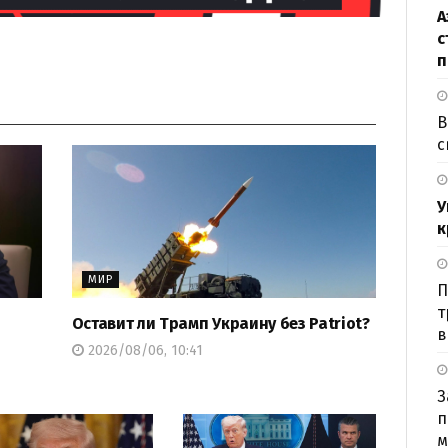
А
с
п
В
с
У
к
МИР
П
т
Оставит ли Трамп Украину без Patriot?
в
2026/08/06, 10:41
З
п
м