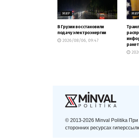
МИР
МИ
В Грузии восстановили
Трамп
подачу электроэнергии
распр
инфор
2026/08/06, 09:47
ракет
202
© 2013-2026 Minval Politika П
сторонних ресурсах гиперссылк