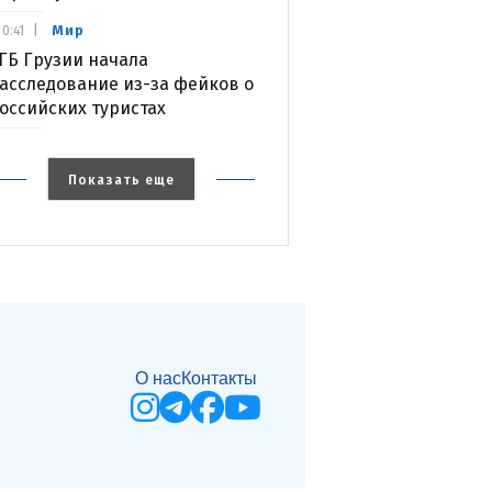
Мир
0:41
ГБ Грузии начала
асследование из-за фейков о
оссийских туристах
Показать еще
О нас
Контакты