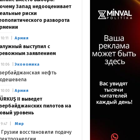
очему Запад недооценивает
еальные риски
еополитического разворота
рмении
Армия
10:11
алужный выступил с
ревожным заявлением
Экономика
10:06
зербайджанская нефть
одешевела
Армия
10:00
ÜRKUŞ II выведет
зербайджанских пилотов на
овый уровень
Мир
9:47
 Грузии восстановили подачу
лектроэнергии