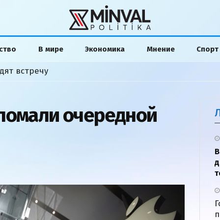
ство
В мире
Экономика
Мнение
Спорт
дят встречу
ломали очередной
В
д
т
Г
п