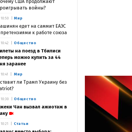
очему США продолжают
роигрывать войны?
Мир
10:50
ашинян едет на саммит ЕАЭС
 претензиями к работе союза
Общество
10:42
илеты на поезд в Тбилиси
еперь можно купить за 44
ня заранее
Мир
10:41
ставит ли Трамп Украину без
atriot?
Общество
10:30
жеки Чан вызвал ажиотаж в
аку
Статьи
10:21
аланс вместо выбора: