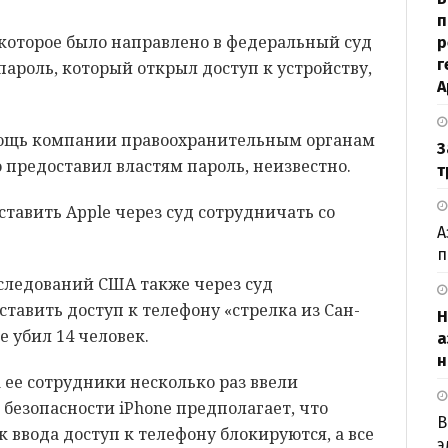
п
 которое было направлено в федеральный суд
р
г
пароль, который открыл доступ к устройству,
А
ощь компании правоохранительным органам
З
о предоставил властям пароль, неизвестно.
т
ставить Apple через суд сотрудничать со
А
п
сследований США также через суд
ставить доступ к телефону «стрелка из Сан-
H
 убил 14 человек.
а
н
а ее сотрудники несколько раз ввели
безопасности iPhone предполагает, что
В
 ввода доступ к телефону блокируются, а все
э