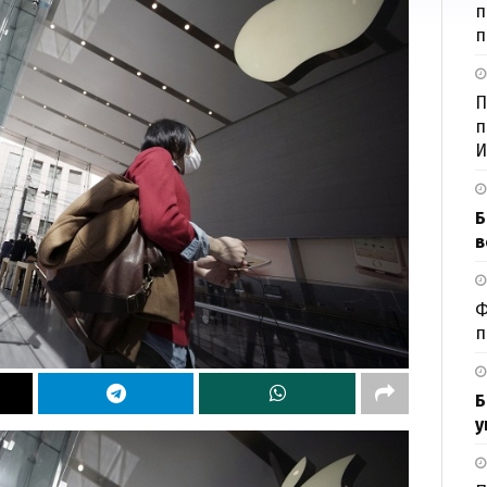
п
п
П
п
И
Б
в
Ф
п
Б
у