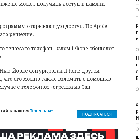
акже не может получить доступ к памяти
Т
р
программу, открывающую доступ. Но Apple
и
 это решение.
в
но взломало телефон. Взлом iPhone обошелся
.
П
п
в Нью-Йорке фигурировал iPhone другой
с
и, что его можно также взломать с помощью
Е
лучае с телефоном «стрелка из Сан-
Т
о
тий в нашем
Телеграм-
р
ПОДПИСАТЬСЯ
И
Ш