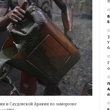
п
В
Б
З
У
б
F
о
П
А
л
ии и Саудовской Аравии по заморозке
Б