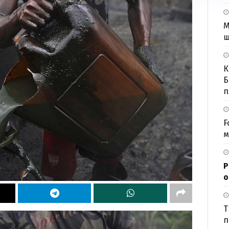
М
ш
К
Б
п
F
м
Р
о
Т
п