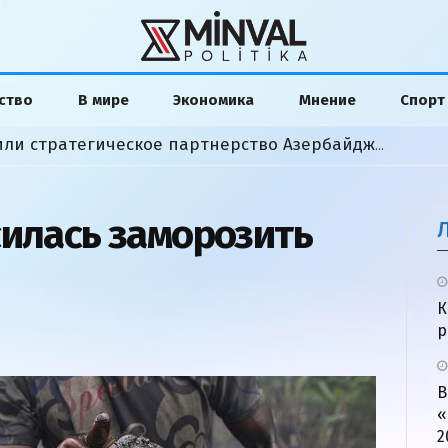
ство
В мире
Экономика
Мнение
Спорт
Байрамов и Сибига обсудили стратегическое партнерство Азербайджана и Украины
силась заморозить
К
р
В
«
2