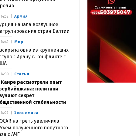
ролив
Армия
14:52
урция начала воздушное
атрулирование стран Балтии
Мир
14:42
аскрыта одна из крупнейших
ступок Ирану в конфликте с
США
Статьи
14:30
 Каире рассмотрели опыт
зербайджана: политики
зучают секрет
бщественной стабильности
Экономика
14:27
OCAR на треть увеличила
бъем полученного попутного
аза с АЧГ