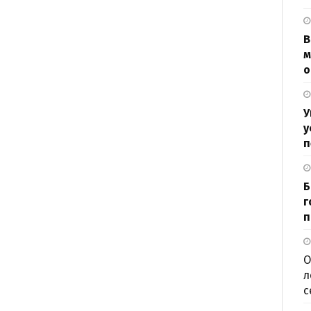
В
м
о
У
у
п
Б
г
п
О
л
с