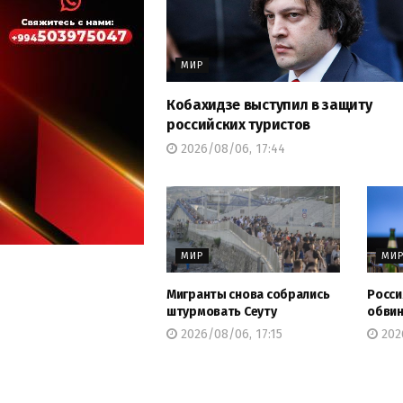
МИР
Кобахидзе выступил в защиту
российских туристов
2026/08/06, 17:44
МИР
МИ
Мигранты снова собрались
Росси
штурмовать Сеуту
обвин
2026/08/06, 17:15
202