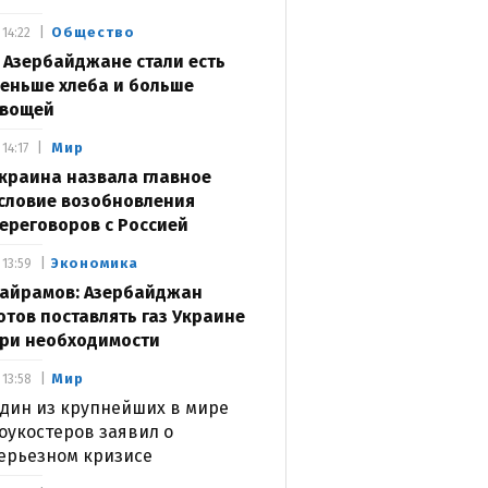
Общество
14:22
 Азербайджане стали есть
еньше хлеба и больше
вощей
Мир
14:17
краина назвала главное
словие возобновления
ереговоров с Россией
Экономика
13:59
айрамов: Азербайджан
отов поставлять газ Украине
ри необходимости
Мир
13:58
дин из крупнейших в мире
оукостеров заявил о
ерьезном кризисе