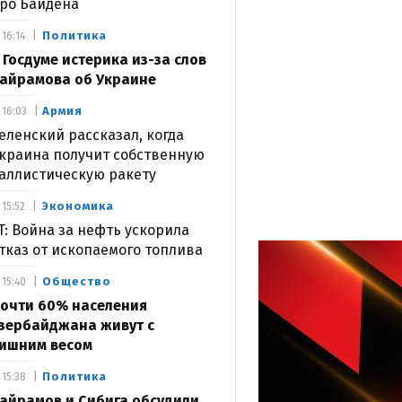
ро Байдена
Политика
16:14
 Госдуме истерика из-за слов
айрамова об Украине
Армия
16:03
еленский рассказал, когда
краина получит собственную
аллистическую ракету
Экономика
15:52
T: Война за нефть ускорила
тказ от ископаемого топлива
Общество
15:40
очти 60% населения
зербайджана живут с
ишним весом
Политика
15:38
айрамов и Сибига обсудили