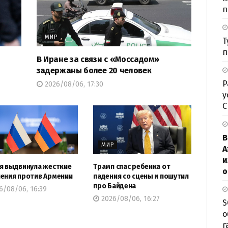
п
МИР
Т
п
В Иране за связи с «Моссадом»
задержаны более 20 человек
Р
2026/08/06, 17:30
у
В
Р
МИР
А
и
я выдвинула жесткие
Трамп спас ребенка от
о
ения против Армении
падения со сцены и пошутил
про Байдена
6/08/06, 16:39
2026/08/06, 16:27
S
о
г