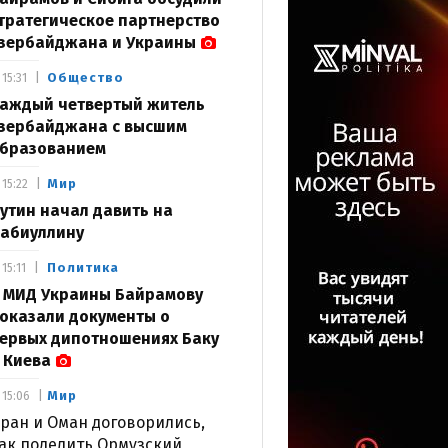
тратегическое партнерство
зербайджана и Украины
Общество
15:31
аждый четвертый житель
зербайджана с высшим
бразованием
Мир
15:22
утин начал давить на
абиуллину
Политика
15:11
 МИД Украины Байрамову
оказали документы о
ервых дипотношениях Баку
 Киева
Мир
15:06
ран и Оман договорились,
ак поделить Ормузский