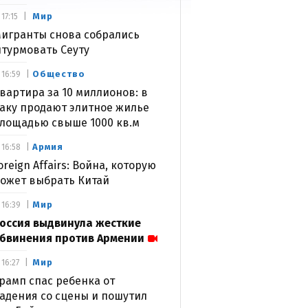
Мир
17:15
игранты снова собрались
турмовать Сеуту
Общество
16:59
вартира за 10 миллионов: в
аку продают элитное жилье
лощадью свыше 1000 кв.м
Армия
16:58
oreign Affairs: Война, которую
ожет выбрать Китай
Мир
16:39
оссия выдвинула жесткие
бвинения против Армении
Мир
16:27
рамп спас ребенка от
адения со сцены и пошутил