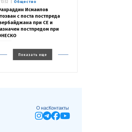
Общество
13:52
ахраддин Исмаилов
тозван с поста постпреда
зербайджана при СЕ и
азначен постпредом при
ЮНЕСКО
Показать еще
О нас
Контакты