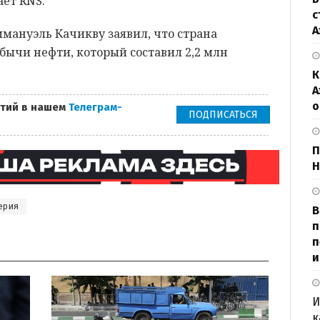
ет RNS.
с
А
мануэль Качикву заявил, что страна
бычи нефти, который составил 2,2 млн
К
А
о
тий в нашем
Телеграм-
ПОДПИСАТЬСЯ
П
Н
ерия
В
п
п
и
И
к