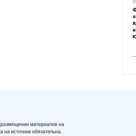
Ф
о
А
н
ри размещении материалов на
а на источник обязательна.