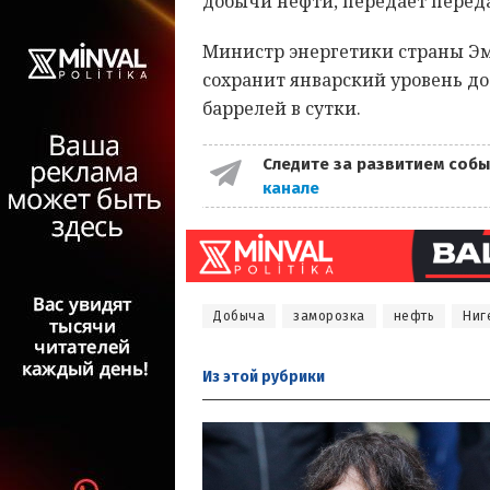
добычи нефти, передает переда
Министр энергетики страны Эм
сохранит январский уровень до
баррелей в сутки.
Следите за развитием собы
канале
Добыча
заморозка
нефть
Ниг
Из этой
рубрики