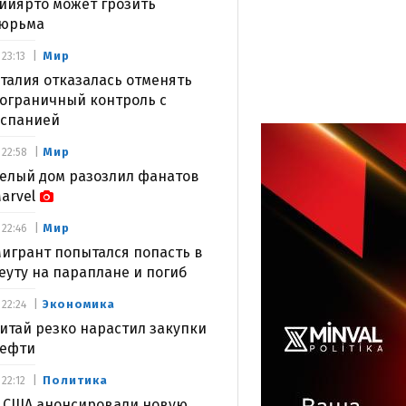
ийярто может грозить
юрьма
Мир
23:13
талия отказалась отменять
ограничный контроль с
спанией
Мир
22:58
елый дом разозлил фанатов
arvel
Мир
22:46
игрант попытался попасть в
еуту на параплане и погиб
Экономика
22:24
итай резко нарастил закупки
ефти
Политика
22:12
 США анонсировали новую