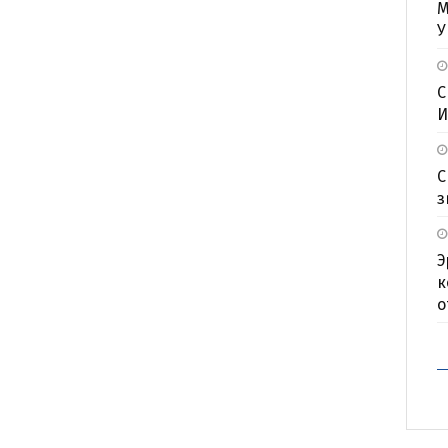
М
У
С
И
С
з
Э
к
о