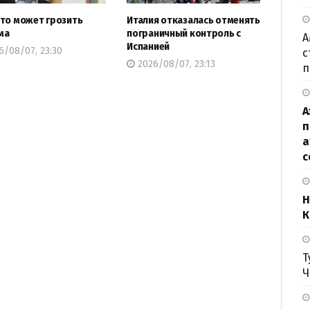
то может грозить
Италия отказалась отменять
ма
пограничный контроль с
А
Испанией
/08/07, 23:30
с
2026/08/07, 23:13
п
А
п
а
с
Н
К
Т
Ч