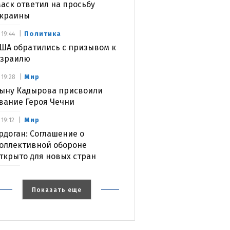
аск ответил на просьбу
краины
Политика
19:44
ША обратились с призывом к
зраилю
Мир
19:28
ыну Кадырова присвоили
вание Героя Чечни
Мир
19:12
рдоган: Соглашение о
оллективной обороне
ткрыто для новых стран
Показать еще