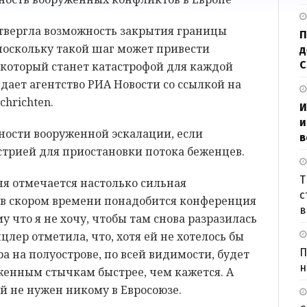
твергла возможность закрытия границы
П
поскольку такой шаг может привести
д
 который станет катастрофой для каждой
едает агентство РИА Новости со ссылкой на
chrichten.
И
и
ности вооруженной эскалации, если
в
стрией для приостановки потока беженцев.
Т
ня отмечается настолько сильная
с
, в скором времени понадобится конференция
в
у что я не хочу, чтобы там снова разразилась
цлер отметила, что, хотя ей не хотелось бы
П
а на полуострове, по всей видимости, будет
н
женным стычкам быстрее, чем кажется. А
й не нужен никому в Евросоюзе.