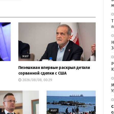
м
Т
п
Н
З
МИР
Р
Пезешкиан впервые раскрыл детали
К
сорванной сделки с США
2026/08/08, 00:29
М
У
С
Р
МИР
с