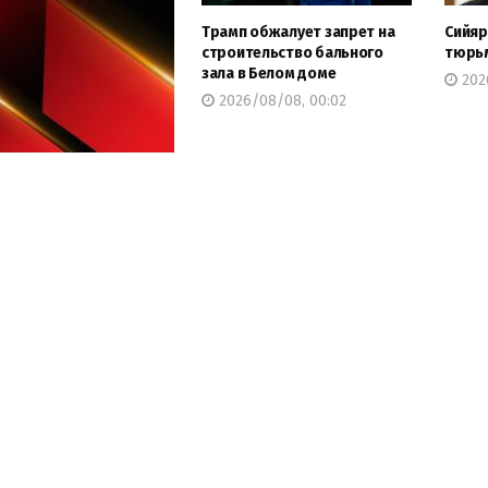
Трамп обжалует запрет на
Сийяр
строительство бального
тюрь
зала в Белом доме
2026
2026/08/08, 00:02