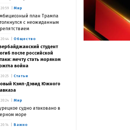
Мир
20:59
мбициозный план Трампа
толкнулся с неожиданным
репятствием
Общество
20:44
зербайджанский студент
огиб после российской
таки: мечту стать моряком
ожгла война
Статьи
20:25
овый Кэмп-Дэвид Южного
авказа
Мир
20:24
урецкое судно атаковано в
ерном море
Важно
20:14