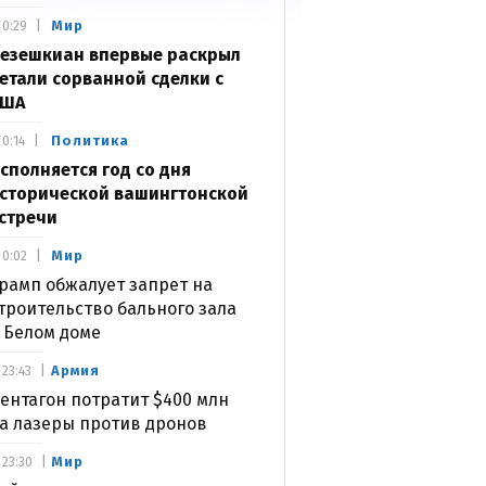
Мир
0:29
езешкиан впервые раскрыл
етали сорванной сделки с
США
Политика
0:14
сполняется год со дня
сторической вашингтонской
стречи
Мир
0:02
рамп обжалует запрет на
троительство бального зала
 Белом доме
Армия
23:43
ентагон потратит $400 млн
а лазеры против дронов
Мир
23:30