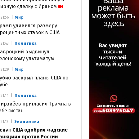
ирную сделку с Ираном
Мир
21:56
рамп удивился размеру
роцентных ставок в США
Политика
21:43
авроцкий выдвинул
еленскому ультиматум
Мир
21:29
убио раскрыл планы США по
убе
Политика
21:14
ирзиёев пригласил Трампа в
збекистан
Экономика
21:12
енат США одобрил «адские
анкции» против России