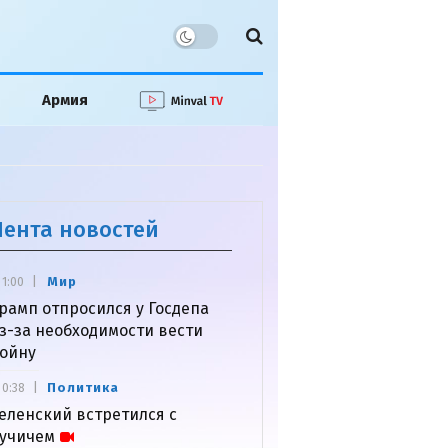
Армия
Лента новостей
Мир
1:00
рамп отпросился у Госдепа
з-за необходимости вести
ойну
Политика
0:38
еленский встретился с
учичем