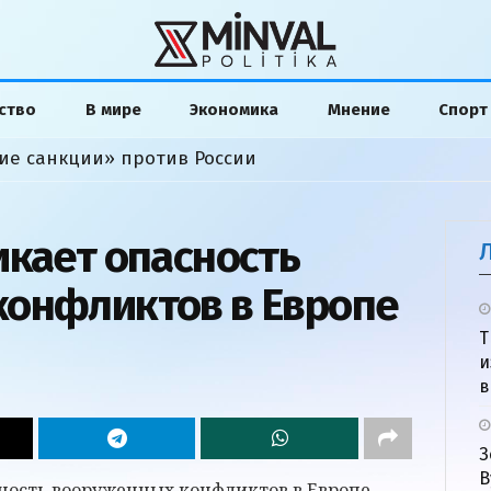
ство
В мире
Экономика
Мнение
Спорт
ие санкции» против России
икает опасность
онфликтов в Европе
Т
и
в
З
В