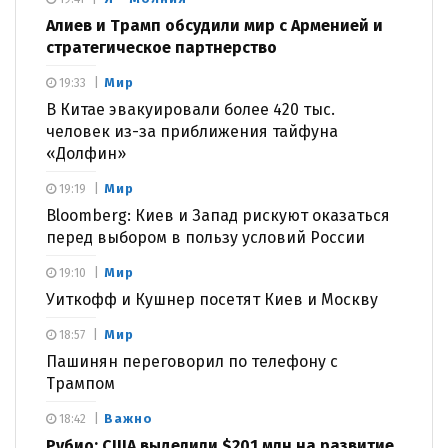
Алиев и Трамп обсудили мир с Арменией и
стратегическое партнерство
Мир
19:33
В Китае эвакуировали более 420 тыс.
человек из-за приближения тайфуна
«Долфин»
Мир
19:19
Bloomberg: Киев и Запад рискуют оказаться
перед выбором в пользу условий России
Мир
19:10
Уиткофф и Кушнер посетят Киев и Москву
Мир
18:57
Пашинян переговорил по телефону с
Трампом
Важно
18:42
Рубио: США выделили $201 млн на развитие